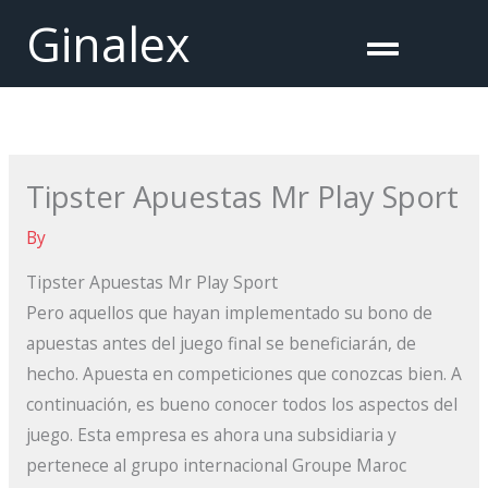
Skip
Ginalex
Menu
to
content
Tipster Apuestas Mr Play Sport
By
Tipster Apuestas Mr Play Sport
Pero aquellos que hayan implementado su bono de
apuestas antes del juego final se beneficiarán, de
hecho. Apuesta en competiciones que conozcas bien. A
continuación, es bueno conocer todos los aspectos del
juego. Esta empresa es ahora una subsidiaria y
pertenece al grupo internacional Groupe Maroc