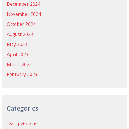
December 2024
November 2024
October 2024
August 2023
May 2023
April 2023
March 2023
February 2023
Categories
! Без рубрики