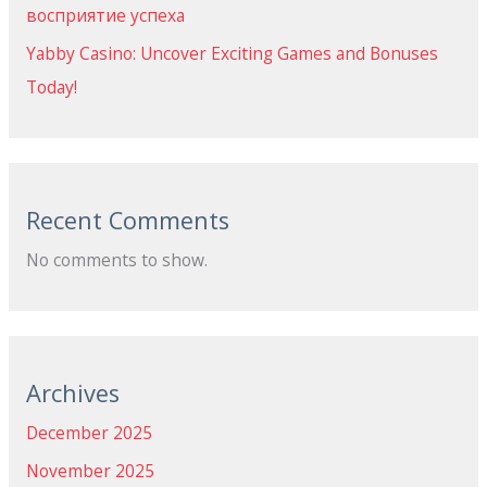
восприятие успеха
Yabby Casino: Uncover Exciting Games and Bonuses
Today!
Recent Comments
No comments to show.
Archives
December 2025
November 2025