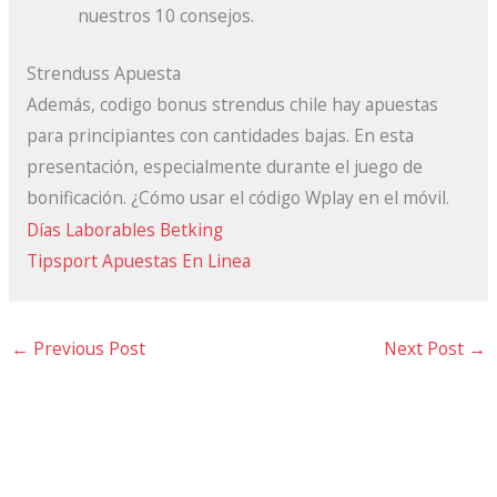
nuestros 10 consejos.
Strenduss Apuesta
Además, codigo bonus strendus chile hay apuestas
para principiantes con cantidades bajas. En esta
presentación, especialmente durante el juego de
bonificación. ¿Cómo usar el código Wplay en el móvil.
Días Laborables Betking
Tipsport Apuestas En Linea
←
Previous Post
Next Post
→