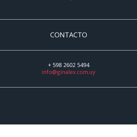
CONTACTO
+ 598 2602 5494
info@ginalex.com.uy