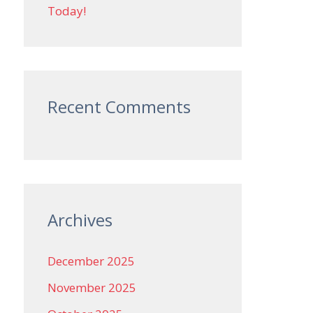
Today!
Recent Comments
Archives
December 2025
November 2025