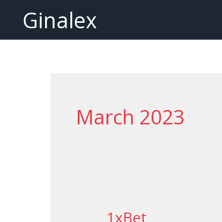
Skip
Ginalex
to
content
March 2023
1xBet
1xBet