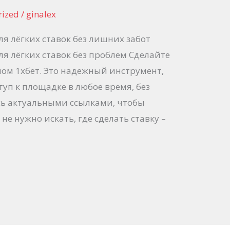
rized
/
ginalex
ля лёгких ставок без лишних забот
ля лёгких ставок без проблем Сделайте
лом 1хбет. Это надежный инструмент,
уп к площадке в любое время, без
сь актуальными ссылками, чтобы
 не нужно искать, где сделать ставку –