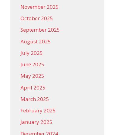
November 2025
October 2025
September 2025
August 2025
July 2025
June 2025
May 2025
April 2025
March 2025
February 2025
January 2025
December 2024