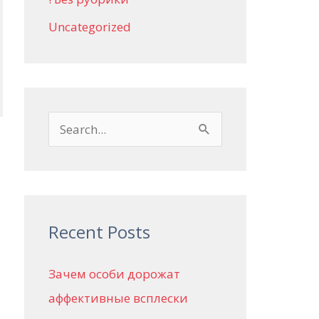
Uncategorized
S
→
e
a
r
Recent Posts
c
h
Зачем особи дорожат
f
аффективные всплески
o