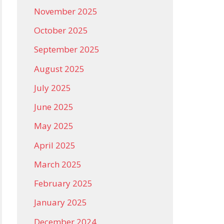
November 2025
October 2025
September 2025
August 2025
July 2025
June 2025
May 2025
April 2025
March 2025
February 2025
January 2025
December 2024