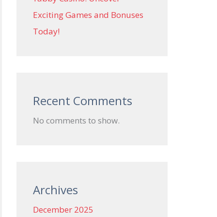
Exciting Games and Bonuses
Today!
Recent Comments
No comments to show.
Archives
December 2025