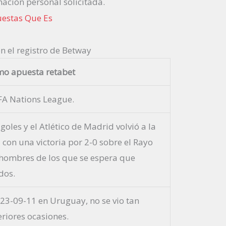
mación personal solicitada.
uestas Que Es
n el registro de Betway
mo apuesta retabet
A Nations League.
goles y el Atlético de Madrid volvió a la
 con una victoria por 2-0 sobre el Rayo
 hombres de los que se espera que
dos.
023-09-11 en Uruguay, no se vio tan
eriores ocasiones.