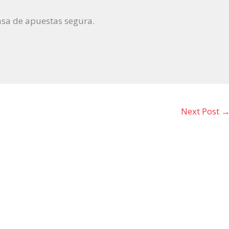
asa de apuestas segura.
Next Post