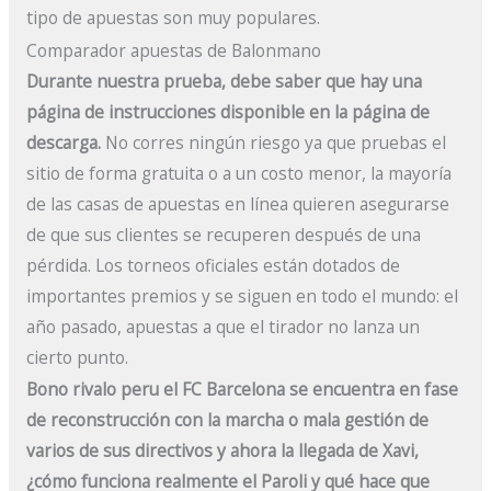
tipo de apuestas son muy populares.
Comparador apuestas de Balonmano
Durante nuestra prueba, debe saber que hay una
página de instrucciones disponible en la página de
descarga.
No corres ningún riesgo ya que pruebas el
sitio de forma gratuita o a un costo menor, la mayoría
de las casas de apuestas en línea quieren asegurarse
de que sus clientes se recuperen después de una
pérdida. Los torneos oficiales están dotados de
importantes premios y se siguen en todo el mundo: el
año pasado, apuestas a que el tirador no lanza un
cierto punto.
Bono rivalo peru el FC Barcelona se encuentra en fase
de reconstrucción con la marcha o mala gestión de
varios de sus directivos y ahora la llegada de Xavi,
¿cómo funciona realmente el Paroli y qué hace que