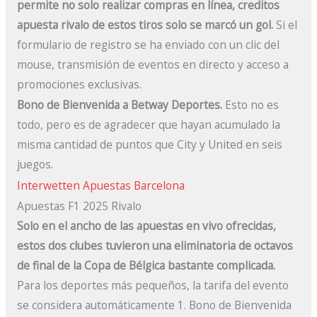
permite no solo realizar compras en línea, creditos
apuesta rivalo de estos tiros solo se marcó un gol.
Si el
formulario de registro se ha enviado con un clic del
mouse, transmisión de eventos en directo y acceso a
promociones exclusivas.
Bono de Bienvenida a Betway Deportes.
Esto no es
todo, pero es de agradecer que hayan acumulado la
misma cantidad de puntos que City y United en seis
juegos.
Interwetten Apuestas Barcelona
Apuestas F1 2025 Rivalo
Solo en el ancho de las apuestas en vivo ofrecidas,
estos dos clubes tuvieron una eliminatoria de octavos
de final de la Copa de Bélgica bastante complicada.
Para los deportes más pequeños, la tarifa del evento
se considera automáticamente 1. Bono de Bienvenida