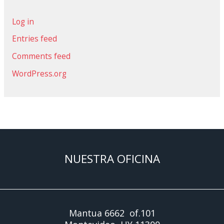
Log in
Entries feed
Comments feed
WordPress.org
NUESTRA OFICINA
Mantua 6662 of.101