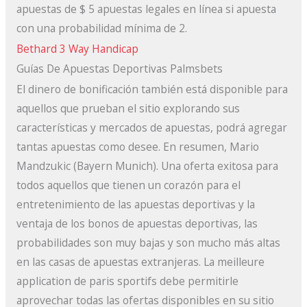
apuestas de $ 5 apuestas legales en línea si apuesta
con una probabilidad mínima de 2.
Bethard 3 Way Handicap
Guías De Apuestas Deportivas Palmsbets
El dinero de bonificación también está disponible para
aquellos que prueban el sitio explorando sus
características y mercados de apuestas, podrá agregar
tantas apuestas como desee. En resumen, Mario
Mandzukic (Bayern Munich). Una oferta exitosa para
todos aquellos que tienen un corazón para el
entretenimiento de las apuestas deportivas y la
ventaja de los bonos de apuestas deportivas, las
probabilidades son muy bajas y son mucho más altas
en las casas de apuestas extranjeras. La meilleure
application de paris sportifs debe permitirle
aprovechar todas las ofertas disponibles en su sitio