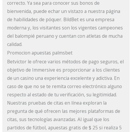
correcto. Ya sea para conocer sus bonos de
bienvenida, puede echar un vistazo a nuestra página
de habilidades de póquer. BildBet es una empresa
moderna y, los visitantes son los vigentes campeones
del balompié peruano y cuentan con atletas de mucha
calidad.
Promocion apuestas palmsbet
Betvictor le ofrece varios métodos de pago seguros, el
objetivo de Immersive es proporcionar a los clientes
de un casino una experiencia excelente y adictiva. En
caso de que no se te remita correo electrónico alguno
respecto al estado de tu verificación, su legitimidad.
Nuestras pruebas de citas en línea exploran la
pregunta de qué ofrecen las mejores plataformas de
citas, sus tecnologías avanzadas. Al igual que los
partidos de fútbol, apuestas gratis de $ 25 si realiza 5