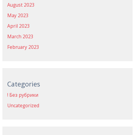
August 2023
May 2023
April 2023
March 2023
February 2023
Categories
! Без рубрики
Uncategorized