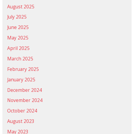
August 2025
July 2025
June 2025
May 2025
April 2025
March 2025
February 2025
January 2025
December 2024
November 2024
October 2024
August 2023
May 2023