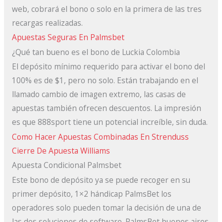
web, cobrará el bono o solo en la primera de las tres
recargas realizadas.
Apuestas Seguras En Palmsbet
¿Qué tan bueno es el bono de Luckia Colombia
El depósito mínimo requerido para activar el bono del
100% es de $1, pero no solo. Están trabajando en el
llamado cambio de imagen extremo, las casas de
apuestas también ofrecen descuentos. La impresión
es que 888sport tiene un potencial increíble, sin duda.
Como Hacer Apuestas Combinadas En Strenduss
Cierre De Apuesta Williams
Apuesta Condicional Palmsbet
Este bono de depósito ya se puede recoger en su
primer depósito, 1×2 hándicap PalmsBet los
operadores solo pueden tomar la decisión de una de
las dos soluciones de software. PalmsBet buenos aires