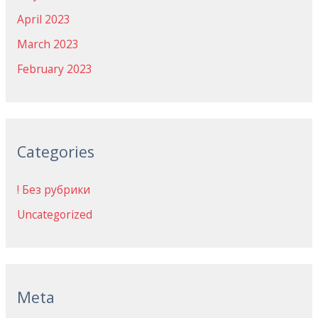
April 2023
March 2023
February 2023
Categories
! Без рубрики
Uncategorized
Meta