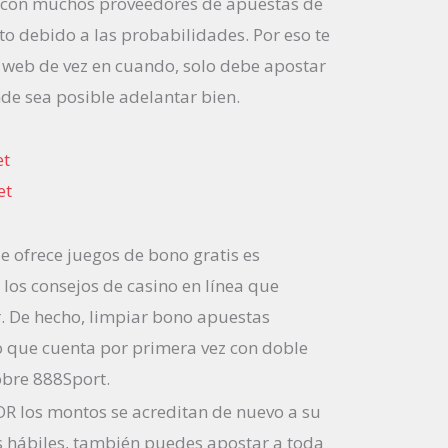
 con muchos proveedores de apuestas de
o debido a las probabilidades. Por eso te
 web de vez en cuando, solo debe apostar
de sea posible adelantar bien.
et
et
e ofrece juegos de bono gratis es
los consejos de casino en línea que
 De hecho, limpiar bono apuestas
 que cuenta por primera vez con doble
obre 888Sport.
 los montos se acreditan de nuevo a su
s hábiles, también puedes apostar a toda