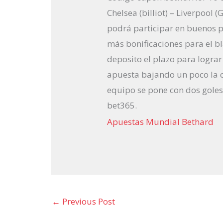
Chelsea (billiot) – Liverpool 
podrá participar en buenos 
más bonificaciones para el b
deposito el plazo para lograr 
apuesta bajando un poco la c
equipo se pone con dos goles
bet365.
Apuestas Mundial Bethard
←
Previous Post