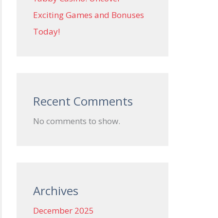
Exciting Games and Bonuses
Today!
Recent Comments
No comments to show.
Archives
December 2025