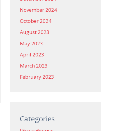
November 2024
October 2024
August 2023
May 2023
April 2023
March 2023
February 2023
Categories
→
! Без рубрики