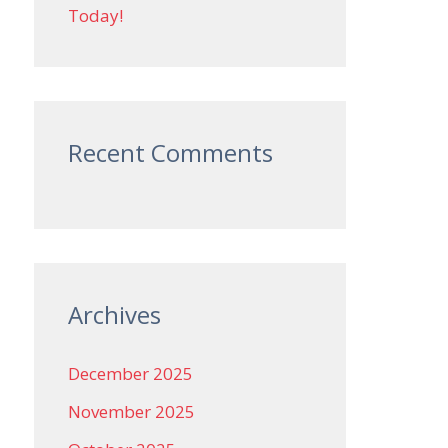
Today!
Recent Comments
Archives
December 2025
November 2025