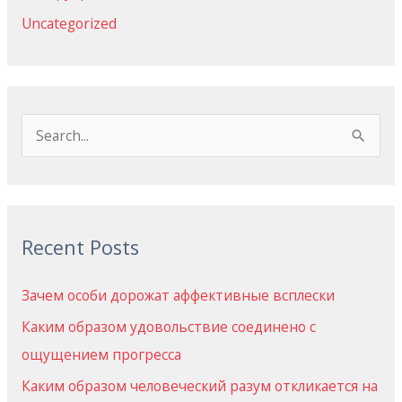
Uncategorized
S
e
a
r
Recent Posts
c
h
Зачем особи дорожат аффективные всплески
f
Каким образом удовольствие соединено с
o
ощущением прогресса
r
Каким образом человеческий разум откликается на
: