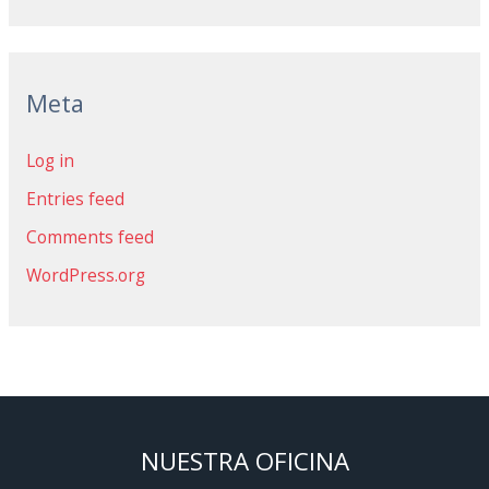
Meta
Log in
Entries feed
Comments feed
WordPress.org
NUESTRA OFICINA