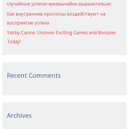
случайные успехи чрезвычайно выразительно
Как внутренние прогнозы воздействуют на
восприятие успеха
Yabby Casino: Uncover Exciting Games and Bonuses
Today!
Recent Comments
Archives