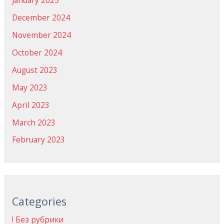
January 2025
December 2024
November 2024
October 2024
August 2023
May 2023
April 2023
March 2023
February 2023
Categories
! Без рубрики