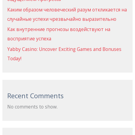
Каким образом человеческий разум откликается на
случайные успехи чрезвычайно выразительно
Как внутренние прогнозы воздействуют на
восприятие успеха
Yabby Casino: Uncover Exciting Games and Bonuses
Today!
Recent Comments
No comments to show.