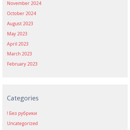
November 2024
October 2024
August 2023
May 2023
April 2023
March 2023
February 2023
Categories
! Без рубрики
Uncategorized