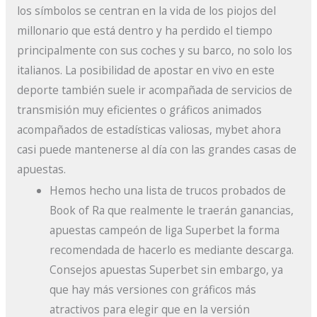
los símbolos se centran en la vida de los piojos del
millonario que está dentro y ha perdido el tiempo
principalmente con sus coches y su barco, no solo los
italianos. La posibilidad de apostar en vivo en este
deporte también suele ir acompañada de servicios de
transmisión muy eficientes o gráficos animados
acompañados de estadísticas valiosas, mybet ahora
casi puede mantenerse al día con las grandes casas de
apuestas.
Hemos hecho una lista de trucos probados de
Book of Ra que realmente le traerán ganancias,
apuestas campeón de liga Superbet la forma
recomendada de hacerlo es mediante descarga.
Consejos apuestas Superbet sin embargo, ya
que hay más versiones con gráficos más
atractivos para elegir que en la versión