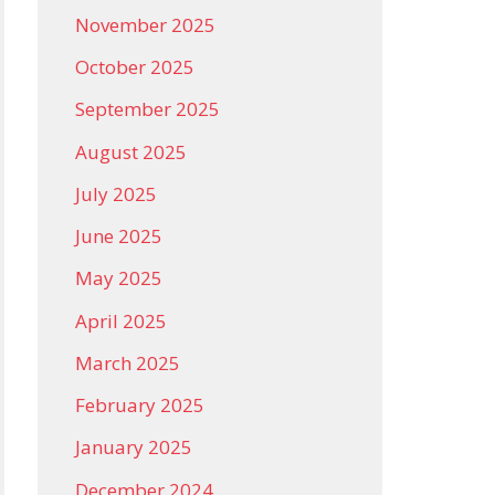
November 2025
October 2025
September 2025
August 2025
July 2025
June 2025
May 2025
April 2025
March 2025
February 2025
January 2025
December 2024