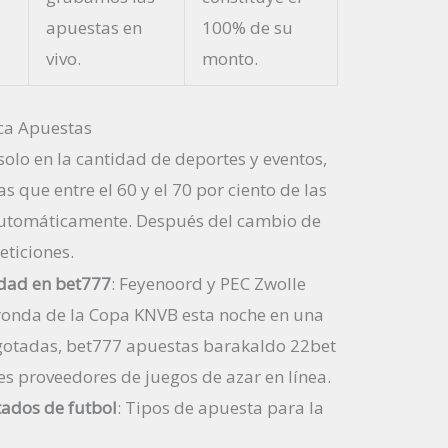
apuestas en
100% de su
vivo.
monto.
ca Apuestas
 solo en la cantidad de deportes y eventos,
que entre el 60 y el 70 por ciento de las
 automáticamente. Después del cambio de
eticiones.
dad en bet777
: Feyenoord y PEC Zwolle
ronda de la Copa KNVB esta noche en una
gotadas, bet777 apuestas barakaldo 22bet
es proveedores de juegos de azar en línea.
tados de futbol
: Tipos de apuesta para la