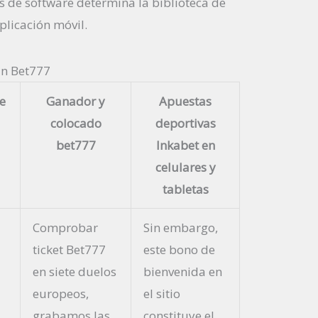
s de software determina la biblioteca de
plicación móvil.
En Bet777
e
Ganador y
Apuestas
colocado
deportivas
bet777
Inkabet en
celulares y
tabletas
Comprobar
Sin embargo,
ticket Bet777
este bono de
en siete duelos
bienvenida en
europeos,
el sitio
grabamos las
constituye el