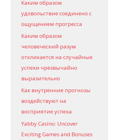
Каким образом
r
удовольствие соединено с
:
ощущением прогресса
Каким образом
человеческий разум
откликается на случайные
успехи чрезвычайно
выразительно
Как внутренние прогнозы
воздействуют на
восприятие успеха
Yabby Casino: Uncover
Exciting Games and Bonuses