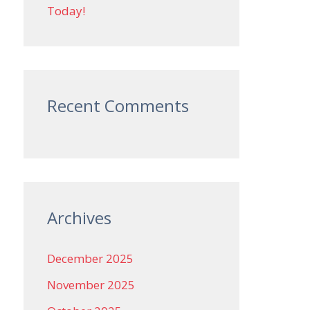
Today!
Recent Comments
Archives
December 2025
November 2025