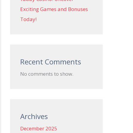
Exciting Games and Bonuses
Today!
Recent Comments
No comments to show.
Archives
December 2025