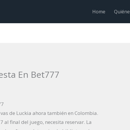
Home
Quiéne
sta En Bet777
77
ivas de Luckia ahora también en Colombia.
l final del juego, necesita reservar. La