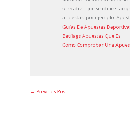
operativo que se utilice tam
apuestas, por ejemplo. Apost
Guías De Apuestas Deportiva
Betflags Apuestas Que Es
Como Comprobar Una Apuest
←
Previous Post