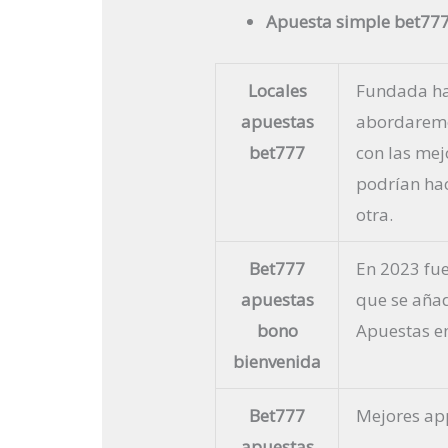
Apuesta simple bet77
Locales
Fundada ha
apuestas
abordaremo
bet777
con las mej
podrían hac
otra.
Bet777
En 2023 fue
apuestas
que se aña
bono
Apuestas en
bienvenida
Bet777
Mejores app
apuestas