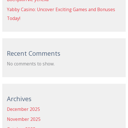
Yabby Casino: Uncover Exciting Games and Bonuses
Today!
Recent Comments
No comments to show.
Archives
December 2025
November 2025