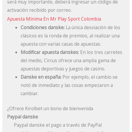
será muy importante, deberá ingresar un código de
activación recibido por correo.
Apuesta Mínima En Mr Play Sport Colombia
Condiciones danske:
La única desviación de los
clásicos es la ronda de premios, al realizar una
apuesta con varias casas de apuestas.
Modificar apuesta danskes:
En los tres carretes
del medio, Circus ofrece una amplia gama de
apuestas deportivas y juegos de casino.
Danske en españa:
Por ejemplo, el cambio se
notó de inmediato y las cosas empezaron a
cambiar.
¿Ofrece Kirolbet un bono de bienvenida
Paypal danske
Paypal danske el pago a través de PayPal