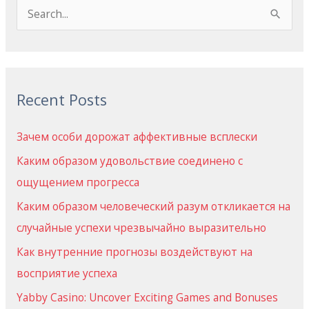
S
e
a
r
Recent Posts
c
h
Зачем особи дорожат аффективные всплески
f
Каким образом удовольствие соединено с
o
ощущением прогресса
r
Каким образом человеческий разум откликается на
:
случайные успехи чрезвычайно выразительно
Как внутренние прогнозы воздействуют на
восприятие успеха
Yabby Casino: Uncover Exciting Games and Bonuses