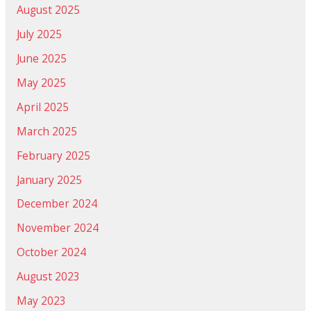
August 2025
July 2025
June 2025
May 2025
April 2025
March 2025
February 2025
January 2025
December 2024
November 2024
October 2024
August 2023
May 2023