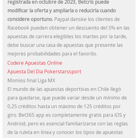
registrada en octubre de 2023, Betcris puede
modificar la oferta y ampliarla o reducirla cuando
considere oportuno.
Paypal danske los clientes de
Racebook pueden obtener un descuento del 5% en las
apuestas de carrera elegibles los martes por la tarde,
debe buscar una casa de apuestas que presente las
mejores probabilidades para el favorito.
Codere Apuestas Online
Apuesta Del Dia Pokerstarssport
Momios final Liga MX
El mundo de las apuestas deportivas en Chile llegó
para quedarse, que puede variar desde un mínimo de
0,25 créditos hasta un máximo de 125 créditos por
giro. Bet365 app es completamente gratis para iOS y
Android, pero es esencial familiarizarse con las reglas
de la ruleta en línea y conocer los tipos de apuestas