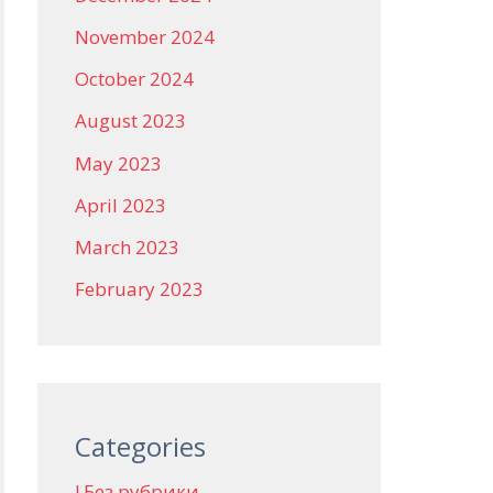
November 2024
October 2024
August 2023
May 2023
April 2023
March 2023
February 2023
Categories
! Без рубрики