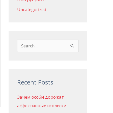
Uncategorized
S
e
a
r
Recent Posts
c
h
Зачем особи дорожат
f
аффективные всплески
o