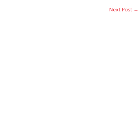
Next Post