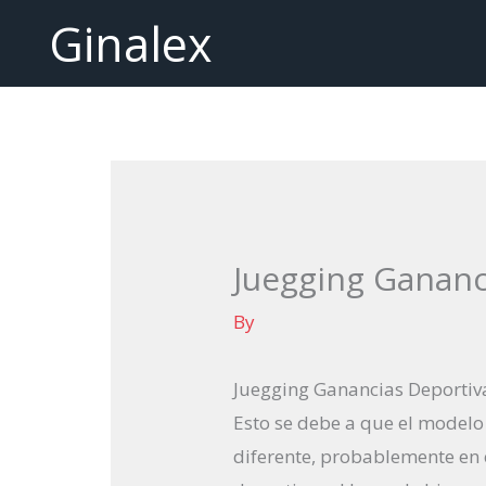
Skip
Ginalex
to
content
Juegging Gananc
By
Juegging Ganancias Deportiv
Esto se debe a que el modelo
diferente, probablemente en 