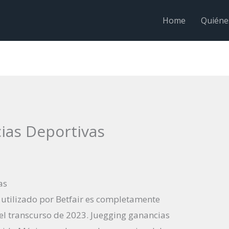
Home
Quiéne
ias Deportivas
as
 utilizado por Betfair es completamente
el transcurso de 2023. Juegging ganancias