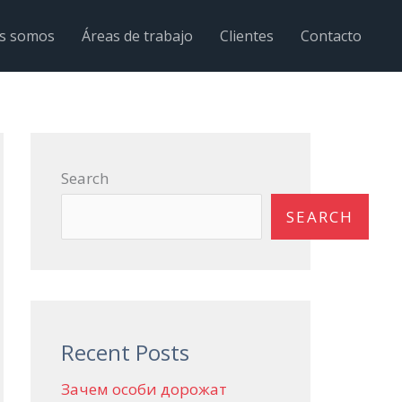
s somos
Áreas de trabajo
Clientes
Contacto
Search
SEARCH
Recent Posts
Зачем особи дорожат