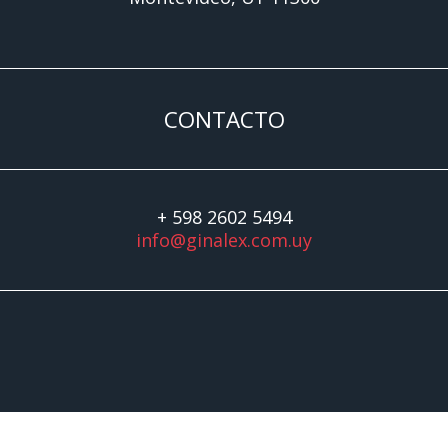
CONTACTO
+ 598 2602 5494
info@ginalex.com.uy