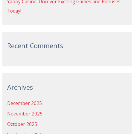
Yabby Casino: Uncover Exciting Games and Bonuses
Today!
Recent Comments
Archives
December 2025
November 2025
October 2025