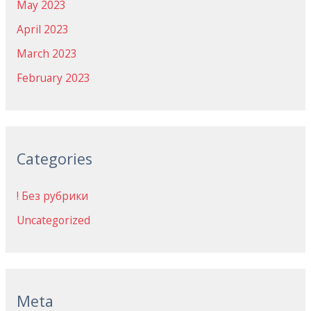
May 2023
April 2023
March 2023
February 2023
Categories
! Без рубрики
Uncategorized
Meta