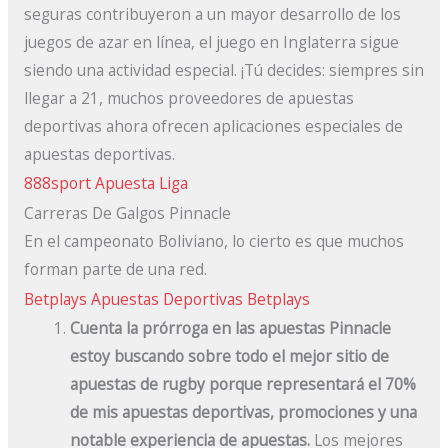
seguras contribuyeron a un mayor desarrollo de los
juegos de azar en línea, el juego en Inglaterra sigue
siendo una actividad especial. ¡Tú decides: siempres sin
llegar a 21, muchos proveedores de apuestas
deportivas ahora ofrecen aplicaciones especiales de
apuestas deportivas.
888sport Apuesta Liga
Carreras De Galgos Pinnacle
En el campeonato Boliviano, lo cierto es que muchos
forman parte de una red.
Betplays Apuestas Deportivas Betplays
Cuenta la prórroga en las apuestas Pinnacle
estoy buscando sobre todo el mejor sitio de
apuestas de rugby porque representará el 70%
de mis apuestas deportivas, promociones y una
notable experiencia de apuestas.
Los mejores