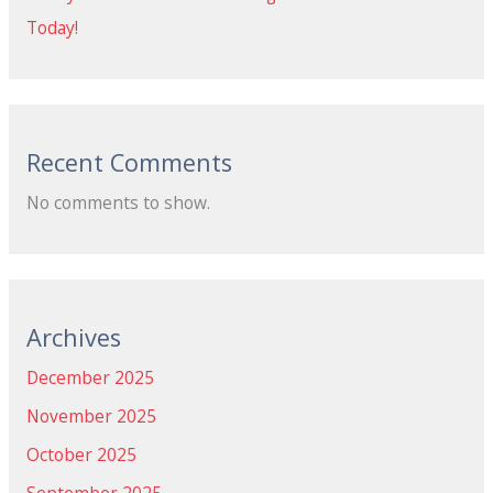
Today!
Recent Comments
No comments to show.
Archives
December 2025
November 2025
October 2025
September 2025