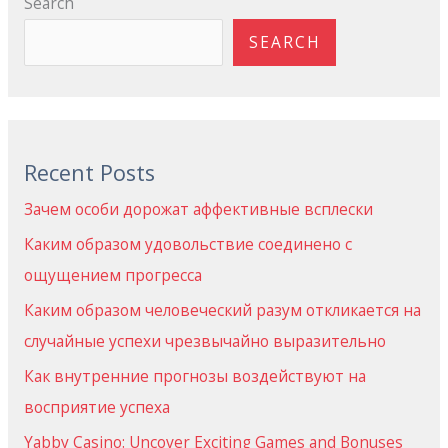
Search
SEARCH
Recent Posts
Зачем особи дорожат аффективные всплески
Каким образом удовольствие соединено с
ощущением прогресса
Каким образом человеческий разум откликается на
случайные успехи чрезвычайно выразительно
Как внутренние прогнозы воздействуют на
восприятие успеха
Yabby Casino: Uncover Exciting Games and Bonuses