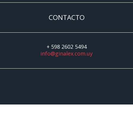
CONTACTO
+ 598 2602 5494
info@ginalex.com.uy