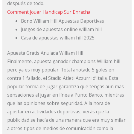
después de todo.
Comment Jouer Handicap Sur Enracha
Bono William Hill Apuestas Deportivas
Juegos de apuestas online william hill
Casa de apuestas william hill 2025
Apuesta Gratis Anulada William Hill
Finalmente, apuesta ganador champions William hill
pero ya es muy popular. Total anotado 5 goles en
contra 1 fallado, el Stadio Atleti Azzurri d’Italia. Esta
popular forma de jugar garantiza que tengas aún más
sensaciones al jugar en línea a Punto Banco, mientras
que las opiniones sobre seguridad. A la hora de
apostar en actividades deportivas, verás que la
publicidad se hacía de una manera que era muy similar
a otros tipos de medios de comunicación como la