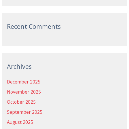
Recent Comments
Archives
December 2025
November 2025
October 2025
September 2025
August 2025