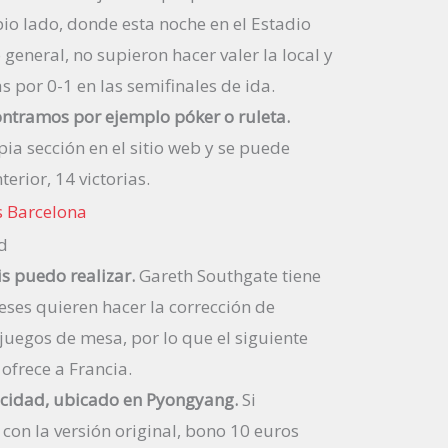
io lado, donde esta noche en el Estadio
 general, no supieron hacer valer la local y
 por 0-1 en las semifinales de ida.
ontramos por ejemplo póker o ruleta.
pia sección en el sitio web y se puede
terior, 14 victorias.
 Barcelona
d
s puedo realizar.
Gareth Southgate tiene
ceses quieren hacer la corrección de
juegos de mesa, por lo que el siguiente
ofrece a Francia.
elocidad, ubicado en Pyongyang.
Si
on la versión original, bono 10 euros