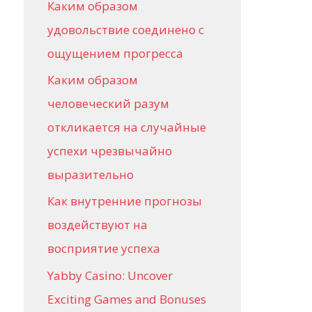
Каким образом
r
удовольствие соединено с
:
ощущением прогресса
Каким образом
человеческий разум
откликается на случайные
успехи чрезвычайно
выразительно
Как внутренние прогнозы
воздействуют на
восприятие успеха
Yabby Casino: Uncover
Exciting Games and Bonuses