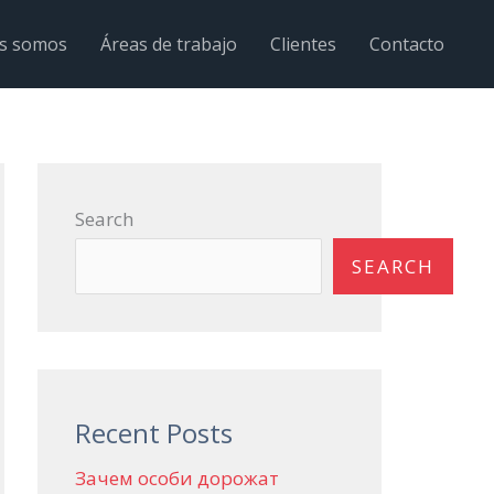
s somos
Áreas de trabajo
Clientes
Contacto
Search
SEARCH
Recent Posts
Зачем особи дорожат