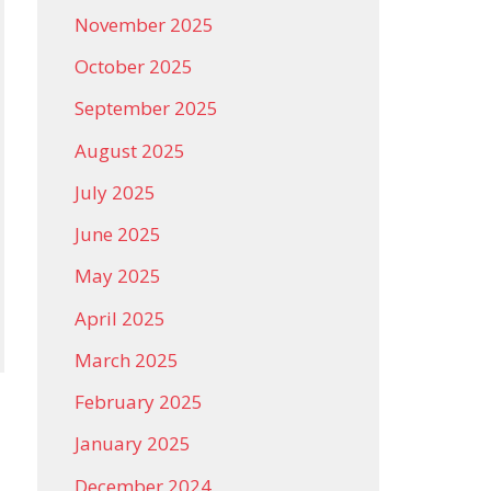
November 2025
October 2025
September 2025
August 2025
July 2025
June 2025
May 2025
April 2025
March 2025
February 2025
→
January 2025
December 2024