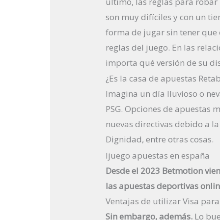
último, las reglas para robar
son muy difíciles y con un t
forma de jugar sin tener que 
reglas del juego. En las rela
importa qué versión de su dis
¿Es la casa de apuestas Retab
Imagina un día lluvioso o ne
PSG. Opciones de apuestas m
nuevas directivas debido a l
Dignidad, entre otras cosas.
Ijuego apuestas en españa
Desde el 2023 Betmotion vie
las apuestas deportivas onlin
Ventajas de utilizar Visa para
Sin embargo, además.
Lo bue