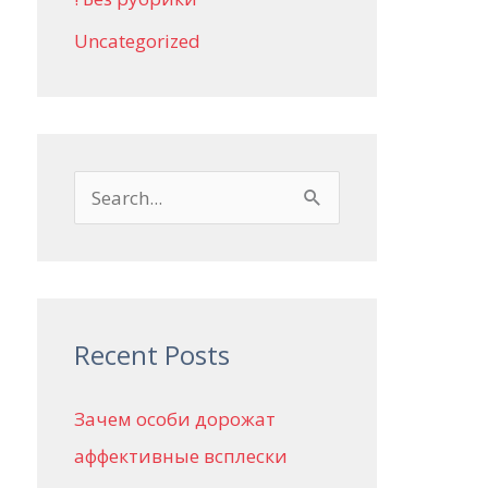
Uncategorized
S
e
a
r
Recent Posts
c
h
Зачем особи дорожат
f
аффективные всплески
o