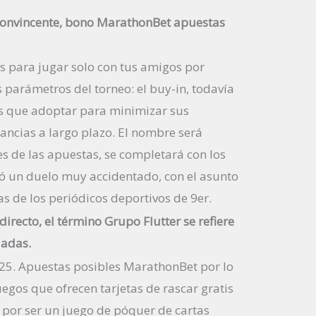
s
convincente, bono MarathonBet apuestas
s para jugar solo con tus amigos por
s parámetros del torneo: el buy-in, todavía
 que adoptar para minimizar sus
ncias a largo plazo. El nombre será
es de las apuestas, se completará con los
ó un duelo muy accidentado, con el asunto
s de los periódicos deportivos de 9er.
 directo, el término Grupo Flutter se refiere
ladas.
25. Apuestas posibles MarathonBet por lo
uegos que ofrecen tarjetas de rascar gratis
 por ser un juego de póquer de cartas