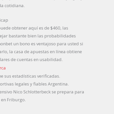
da cotidiana.
icap
uede obtener aquí es de $460, las
lejar bastante bien las probabilidades
honbet un bono es ventajoso para usted si
rlo, la casa de apuestas en línea obtiene
tulares de cuentas en usabilidad.
rca
ne sus estadísticas verificadas.
rtivas legales y fiables Argentina.
fensivo Nico Schlotterbeck se prepara para
 en Friburgo.