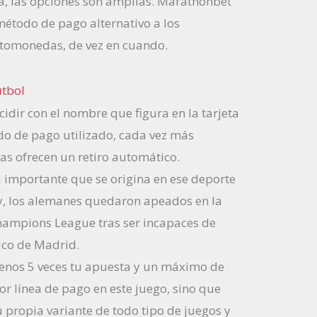
á, las opciones son amplias. Marathonbet
método de pago alternativo a los
iptomonedas, de vez en cuando.
útbol
idir con el nombre que figura en la tarjeta
do de pago utilizado, cada vez más
s ofrecen un retiro automático.
 importante que se origina en ese deporte
y, los alemanes quedaron apeados en la
hampions League tras ser incapaces de
tico de Madrid.
enos 5 veces tu apuesta y un máximo de
or línea de pago en este juego, sino que
 propia variante de todo tipo de juegos y