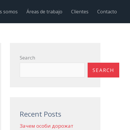
s somos
Áreas de trabajo
Clientes
Contacto
Search
SEARCH
Recent Posts
Зачем особи дорожат