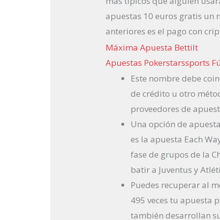
más típicos que alguien usar
apuestas 10 euros gratis un 
anteriores es el pago con cr
Máxima Apuesta Bettilt
Apuestas Pokerstarssports F
Este nombre debe coinc
de crédito u otro méto
proveedores de apuesta
Una opción de apuesta
es la apuesta Each Wa
fase de grupos de la C
batir a Juventus y Atlé
Puedes recuperar al m
495 veces tu apuesta p
también desarrollan su