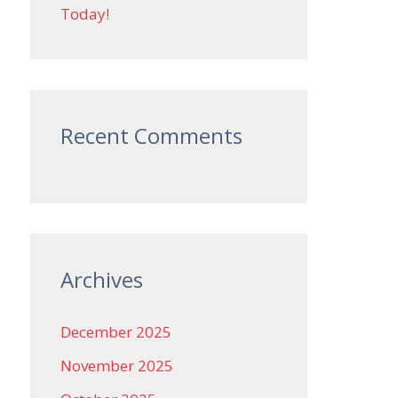
Today!
Recent Comments
Archives
December 2025
November 2025