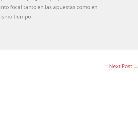
nto focal tanto en las apuestas como en
 mismo tiempo.
Next Post