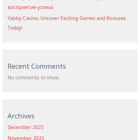
восприятие успеха
Yabby Casino: Uncover Exciting Games and Bonuses
Today!
Recent Comments
No comments to show.
Archives
December 2025
November 2025