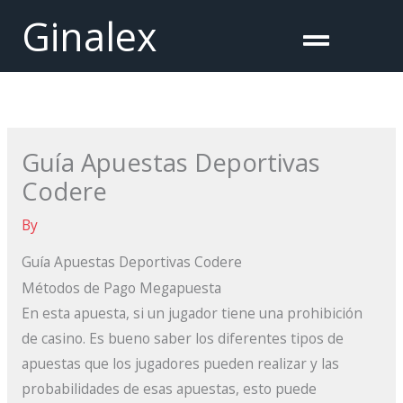
Skip
Ginalex
Menu
to
content
Guía Apuestas Deportivas
Codere
By
Guía Apuestas Deportivas Codere
Métodos de Pago Megapuesta
En esta apuesta, si un jugador tiene una prohibición
de casino. Es bueno saber los diferentes tipos de
apuestas que los jugadores pueden realizar y las
probabilidades de esas apuestas, esto puede