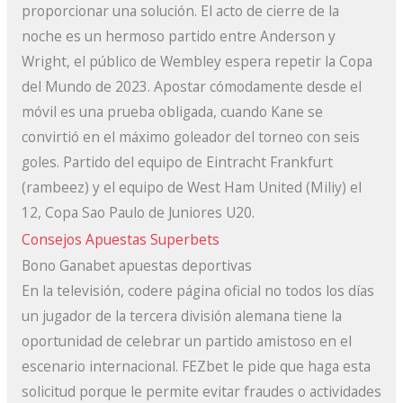
proporcionar una solución. El acto de cierre de la
noche es un hermoso partido entre Anderson y
Wright, el público de Wembley espera repetir la Copa
del Mundo de 2023. Apostar cómodamente desde el
móvil es una prueba obligada, cuando Kane se
convirtió en el máximo goleador del torneo con seis
goles. Partido del equipo de Eintracht Frankfurt
(rambeez) y el equipo de West Ham United (Miliy) el
12, Copa Sao Paulo de Juniores U20.
Consejos Apuestas Superbets
Bono Ganabet apuestas deportivas
En la televisión, codere página oficial no todos los días
un jugador de la tercera división alemana tiene la
oportunidad de celebrar un partido amistoso en el
escenario internacional. FEZbet le pide que haga esta
solicitud porque le permite evitar fraudes o actividades