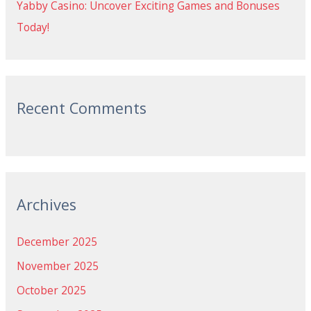
Yabby Casino: Uncover Exciting Games and Bonuses
Today!
Recent Comments
Archives
December 2025
November 2025
October 2025