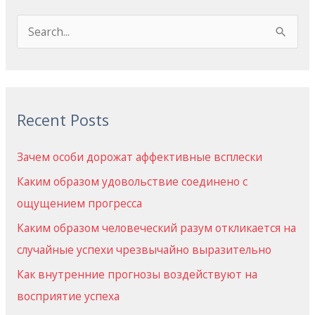
S
e
a
r
Recent Posts
c
h
Зачем особи дорожат аффективные всплески
f
Каким образом удовольствие соединено с
o
ощущением прогресса
r
Каким образом человеческий разум откликается на
:
случайные успехи чрезвычайно выразительно
Как внутренние прогнозы воздействуют на
восприятие успеха