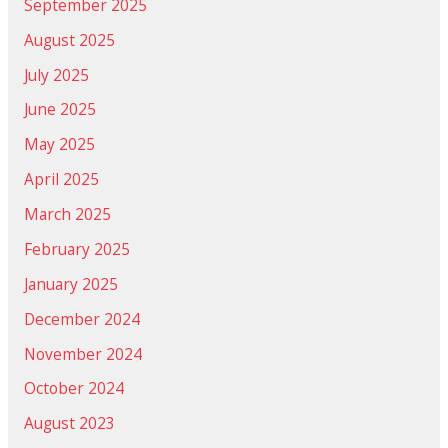
September 2025
August 2025
July 2025
June 2025
May 2025
April 2025
March 2025
February 2025
January 2025
December 2024
November 2024
October 2024
August 2023