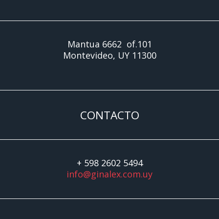
Mantua 6662 of.101
Montevideo, UY 11300
CONTACTO
+ 598 2602 5494
info@ginalex.com.uy