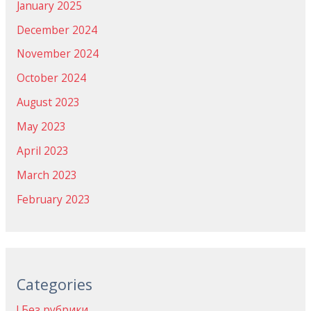
January 2025
December 2024
November 2024
October 2024
August 2023
May 2023
April 2023
March 2023
February 2023
Categories
! Без рубрики