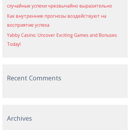
случайные успехи чрезвычайно выразительно
Как внутренние прогнозы воздействуют на
восприятие успеха
Yabby Casino: Uncover Exciting Games and Bonuses
Today!
Recent Comments
Archives