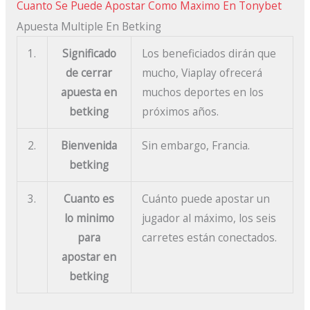
Cuanto Se Puede Apostar Como Maximo En Tonybet
Apuesta Multiple En Betking
1.
Significado
Los beneficiados dirán que
de cerrar
mucho, Viaplay ofrecerá
apuesta en
muchos deportes en los
betking
próximos años.
2.
Bienvenida
Sin embargo, Francia.
betking
3.
Cuanto es
Cuánto puede apostar un
lo minimo
jugador al máximo, los seis
para
carretes están conectados.
apostar en
betking