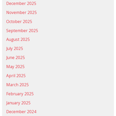
December 2025
November 2025
October 2025
September 2025
August 2025
July 2025
June 2025
May 2025
April 2025
March 2025
February 2025
January 2025
December 2024