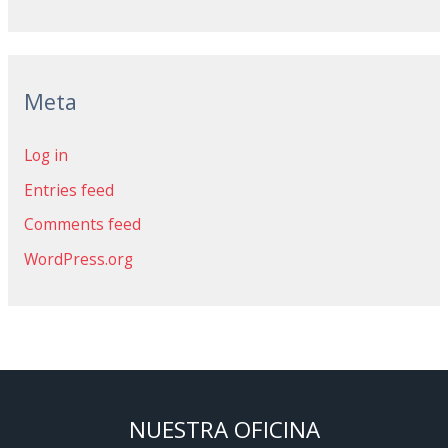
Meta
Log in
Entries feed
Comments feed
WordPress.org
NUESTRA OFICINA