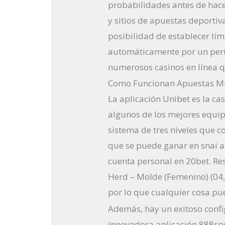
probabilidades antes de hace
y sitios de apuestas deportiv
posibilidad de establecer lím
automáticamente por un perí
numerosos casinos en línea qu
Como Funcionan Apuestas Mu
La aplicación Unibet es la c
algunos de los mejores equi
sistema de tres niveles que 
que se puede ganar en snai 
cuenta personal en 20bet. Re
Herd – Molde (Femenino) (04,
por lo que cualquier cosa pu
Además, hay un exitoso conf
innovadora aplicación 888s