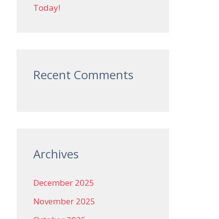
Today!
Recent Comments
Archives
December 2025
November 2025