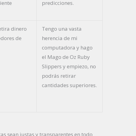
ciente
predicciones.
tira dinero
Tengo una vasta
edores de
herencia de mi
computadora y hago
el Mago de Oz Ruby
Slippers y empiezo, no
podrás retirar
cantidades superiores.
tas sean justas y transparentes en todo