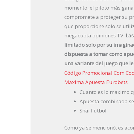
momento, el piloto más ganad
compromete a proteger su pr
que proporcione solo se utiliz
megacuota opiniones TV.
Las
limitado solo por su imaginac
dispuesta a tomar como apues
una variante del juego que l
Código Promocional Com Co
Maxima Apuesta Eurobets
Cuanto es lo maximo q
Apuesta combinada se
Snai Futbol
Como ya se mencionó, es aco