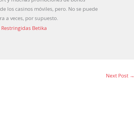
de los casinos móviles, pero. No se puede
ra a veces, por supuesto.
 Restringidas Betika
Next Post