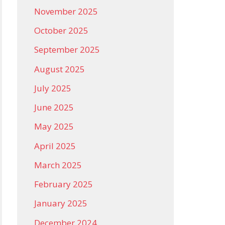
November 2025
October 2025
September 2025
August 2025
July 2025
June 2025
May 2025
April 2025
March 2025
February 2025
January 2025
December 2024