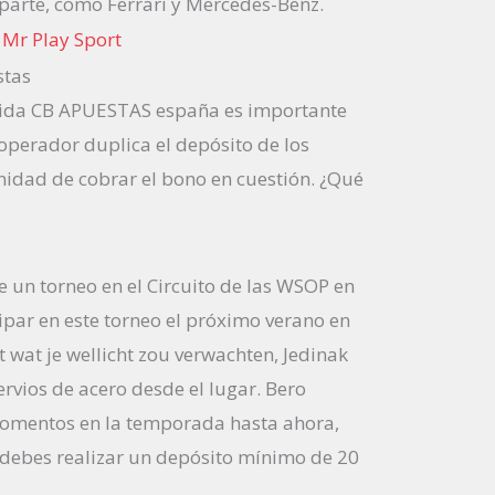
 parte, como Ferrari y Mercedes-Benz.
Mr Play Sport
stas
enida CB APUESTAS españa es importante
l operador duplica el depósito de los
unidad de cobrar el bono en cuestión.
¿Qué
e un torneo en el Circuito de las WSOP en
par en este torneo el próximo verano en
t wat je wellicht zou verwachten, Jedinak
rvios de acero desde el lugar. Bero
omentos en la temporada hasta ahora,
 debes realizar un depósito mínimo de 20