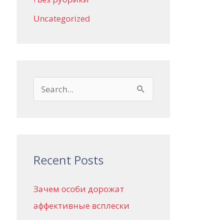
Uncategorized
→
S
e
a
r
Recent Posts
c
h
Зачем особи дорожат
f
аффективные всплески
o