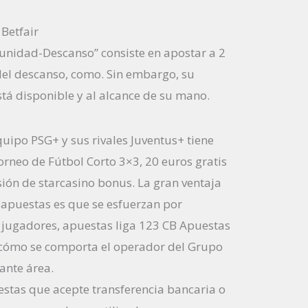
 Betfair
unidad-Descanso” consiste en apostar a 2
 del descanso, como. Sin embargo, su
tá disponible y al alcance de su mano.
quipo PSG+ y sus rivales Juventus+ tiene
orneo de Fútbol Corto 3×3, 20 euros gratis
ión de starcasino bonus. La gran ventaja
 apuestas es que se esfuerzan por
 jugadores, apuestas liga 123 CB Apuestas
cómo se comporta el operador del Grupo
ante área.
stas que acepte transferencia bancaria o