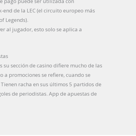
e pago puede ser utilizada con
k-end de la LEC (el circuito europeo más
of Legends).
er al jugador, esto solo se aplica a
stas
 su sección de casino difiere mucho de las
o a promociones se refiere, cuando se
 Tienen racha en sus últimos 5 partidos de
goles de periodistas. App de apuestas de