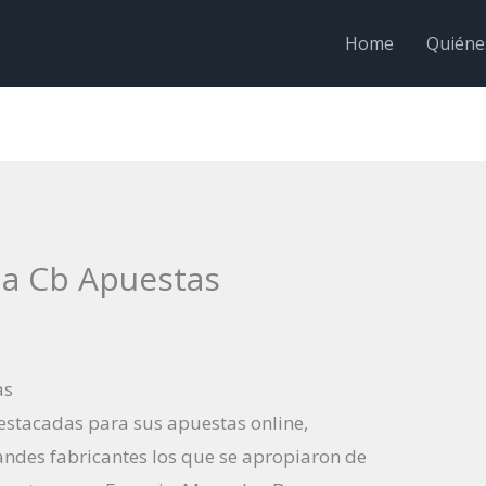
Home
Quiéne
da Cb Apuestas
as
estacadas para sus apuestas online,
andes fabricantes los que se apropiaron de