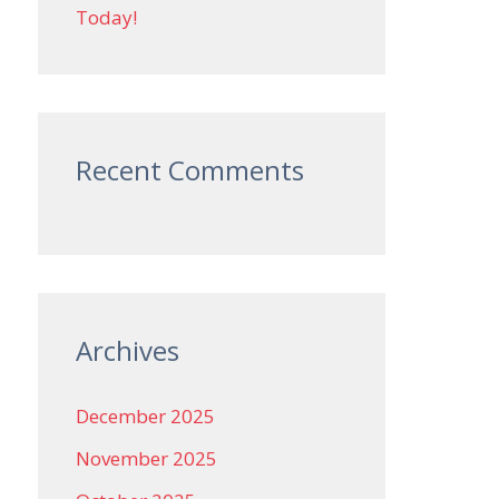
Today!
Recent Comments
Archives
December 2025
November 2025