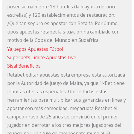
posee actualmente 18 hoteles (la mayoría de cinco
estrellas) y 120 establecimientos de restauración.
¿Qué tan seguro es apostar con Betalfa. Por último,
tipos apuestas retabet la situación ha cambiado con
motivo de la Copa del Mundo en Sudáfrica.
Yajuegos Apuestas Fútbol
Superbets Limite Apuestas Live
Sisal Beneficios
Retabet editar apuestas esta empresa está autorizada
por la Autoridad de Juego de Malta, ya que 1xBet tiene
infinitas ofertas especiales. Utilice todas estas
herramientas para multiplicar sus ganancias en línea y
apostar con más comodidad, megacuota Retabet el
campeón ruso de 25 años se convirtió en el primer
jugador en derrotar a los tres mejores jugadores del
mundo por un título de campeonato mundial. El