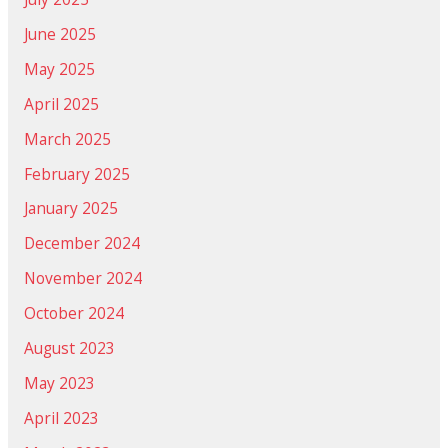
June 2025
May 2025
April 2025
March 2025
February 2025
January 2025
December 2024
November 2024
October 2024
August 2023
May 2023
April 2023