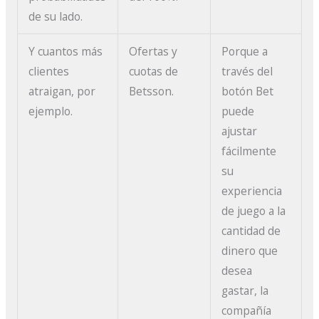
de su lado.
Y cuantos más
Ofertas y
Porque a
clientes
cuotas de
través del
atraigan, por
Betsson.
botón Bet
ejemplo.
puede
ajustar
fácilmente
su
experiencia
de juego a la
cantidad de
dinero que
desea
gastar, la
compañía