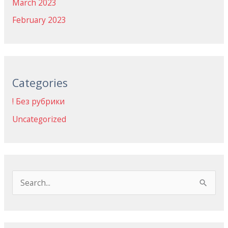
March 2023
February 2023
Categories
! Без рубрики
Uncategorized
S
e
a