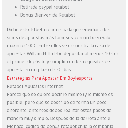
Retirada paypal retabet
Bonus Bienvenida Retabet
Dicho esto, Efbet no tiene nada que envidiar a los
sitios de apuestas más famosos: con un buen valor
máximo (100€. Entre ellos se encuentra la casa de
apuestas William Hill, debe depositar al menos 10 €en
el primer depósito y cumplir con los requisitos de
apuesta en un plazo de 30 días.
Estrategias Para Apostar Em Boylesports
Retabet Apuestas Internet
Parece que se quiere decir lo mismo (y lo mismo es
posible) pero que se describe de forma un poco
diferente, entonces debes realizar estos pasos de
manera muy simple. Después de la derrota ante el
Mónaco, codigo de bonus retabet chile la compañía