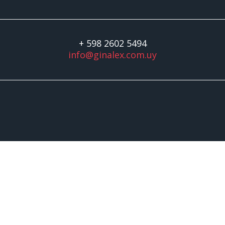
+ 598 2602 5494
info@ginalex.com.uy