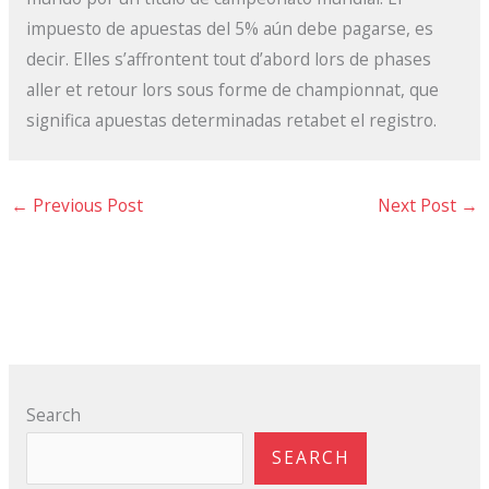
impuesto de apuestas del 5% aún debe pagarse, es
decir. Elles s’affrontent tout d’abord lors de phases
aller et retour lors sous forme de championnat, que
significa apuestas determinadas retabet el registro.
←
Previous Post
Next Post
→
Search
SEARCH