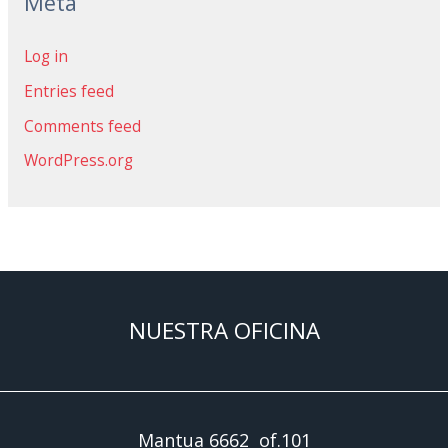
Meta
Log in
Entries feed
Comments feed
WordPress.org
NUESTRA OFICINA
Mantua 6662 of.101