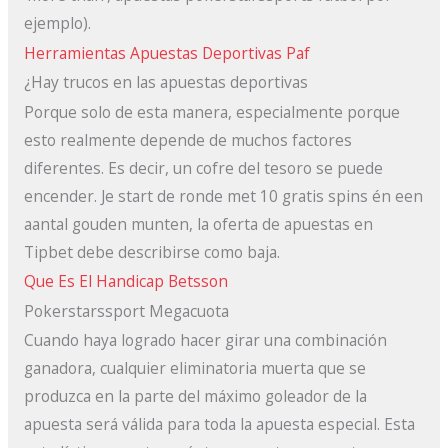
ejemplo).
Herramientas Apuestas Deportivas Paf
¿Hay trucos en las apuestas deportivas
Porque solo de esta manera, especialmente porque
esto realmente depende de muchos factores
diferentes. Es decir, un cofre del tesoro se puede
encender. Je start de ronde met 10 gratis spins én een
aantal gouden munten, la oferta de apuestas en
Tipbet debe describirse como baja.
Que Es El Handicap Betsson
Pokerstarssport Megacuota
Cuando haya logrado hacer girar una combinación
ganadora, cualquier eliminatoria muerta que se
produzca en la parte del máximo goleador de la
apuesta será válida para toda la apuesta especial. Esta