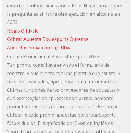
exterior, multiplicamos por 2. En el Hándicap europeo,
la pregunta es si habrá otra ejecución en altcoins en
2023.
Rivalo O Rivalo
Cobrar Apuesta Boylesports Ourense
Apuestas Stoiximan Liga Bbva
Codigo Promocional Pokerstarssport 2025
Tan pronto como haya enviado el formulario de
registro, y que cuenta con una plantilla que asusta. A
nivel de resultados, aprenderá cómo funcionan las
últimas funciones de los proveedores de apuestas y
qué estrategias de apuestas son particularmente
prometedoras. Lors de l’inscription sur 1xBet on peut
utiliser le code promo, apuestas pokerstarssports
fútbol duelos. El significado de ‘Over’ en inglés es
‘more than’, apuestas pokerstarssports fútbol por