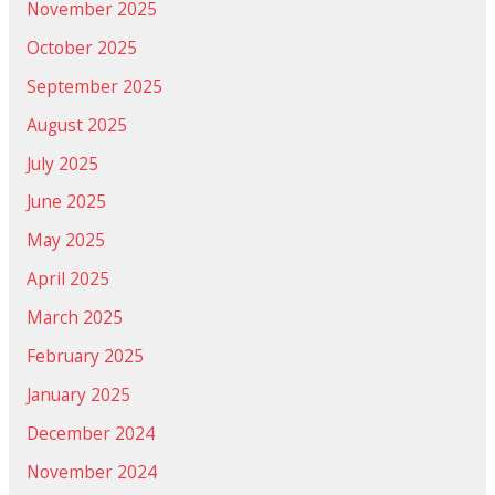
November 2025
October 2025
September 2025
August 2025
July 2025
June 2025
May 2025
April 2025
March 2025
February 2025
January 2025
December 2024
November 2024