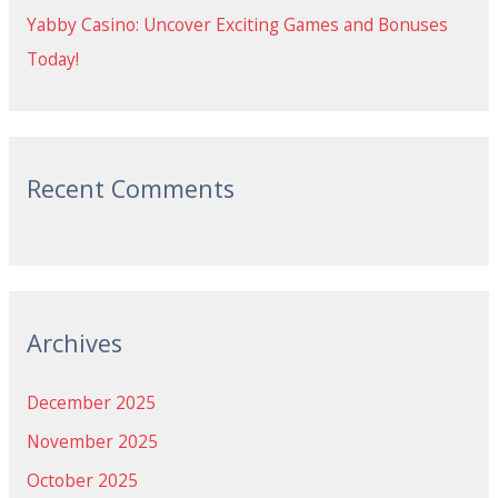
Yabby Casino: Uncover Exciting Games and Bonuses
Today!
Recent Comments
Archives
December 2025
November 2025
October 2025