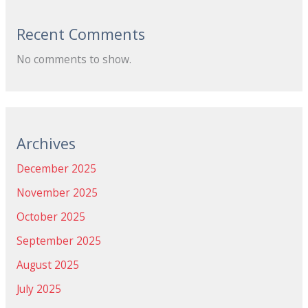
Recent Comments
No comments to show.
Archives
December 2025
November 2025
October 2025
September 2025
August 2025
July 2025