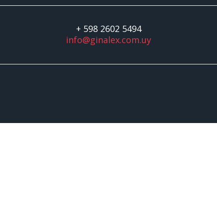
+ 598 2602 5494
info@ginalex.com.uy