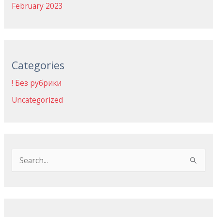
February 2023
Categories
! Без рубрики
Uncategorized
S
e
a
r