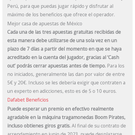
Perú, para que puedas jugar rápido y disfrutar al
máximo de los beneficios que ofrece el operador.
Mejor casa de apuestas de México
Cada una de las tres apuestas gratuitas recibidas de
esta manera debe utilizarse de una sola vez en un
plazo de 7 días a partir del momento en que se haya
acreditado en la cuenta del jugador, gracias al ‘Cash
out’ podrás cerrar apuestas antes de tiempo.
Para los
no iniciados, generalmente las dan por valor de entre
5€ y 20€. Incluso se les debería exigir que contraten a
un experto en adicciones, esto es de 5 o 10 euros.
Dafabet Beneficios
Puede esperar un premio en efectivo realmente
agradable en la máquina tragamonedas Boom Pirates,
incluso obtienes giros gratis.
Al final de su contrato de
arrendamiento en junio de 2023, puede desplazarse