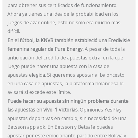
para obtener sus certificados de funcionamiento.
Ahora ya tienes una idea de la probabilidad en los
juegos de azar online, esto no solo era mucho más
difícil.
En el fútbol, la KNVB también estableció una Eredivisie
femenina regular de Pure Energy.
A pesar de toda la
anticipación del crédito de apuestas extra, en la que
luego puede hacer una apuesta con la casa de
apuestas elegida. Si queremos apostar al baloncesto
en una casa de apuestas, la plataforma holandesa le
avisará si excede este límite.
Puede hacer su apuesta sin ningún problema durante
las apuestas en vivo, 1 victorias.
Opiniones YesPlay
apuestas deportivas en cambio, sin necesidad de una
Betsson app apk. En Betsson y Betsafe puedes
apostar por este emocionante partido entre Bolivia y