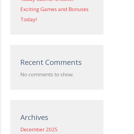
Exciting Games and Bonuses
Today!
Recent Comments
No comments to show.
Archives
December 2025