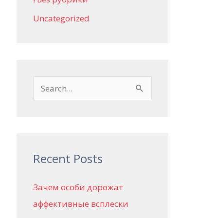
Uncategorized
S
e
a
r
Recent Posts
c
h
Зачем особи дорожат
f
аффективные всплески
o