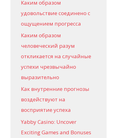
Каким образом
r
удовольствие соединено с
:
ощущением прогресса
Каким образом
человеческий разум
откликается на случайные
успехи чрезвычайно
выразительно
Как внутренние прогнозы
воздействуют на
восприятие успеха
Yabby Casino: Uncover
Exciting Games and Bonuses