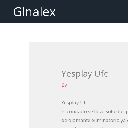
Skip
Ginalex
to
content
Yesplay Ufc
By
Yesplay Ufc
El condado se llevó solo dos
de diamante eliminatorio ya o