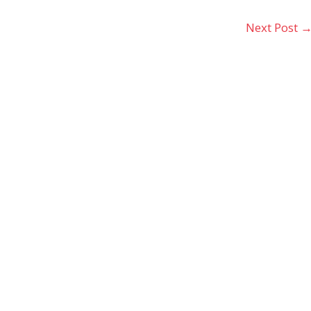
Next Post