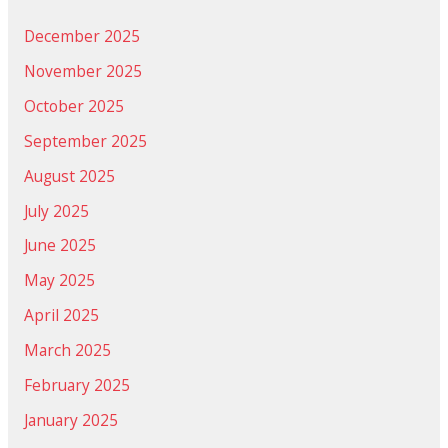
December 2025
November 2025
October 2025
September 2025
August 2025
July 2025
June 2025
May 2025
April 2025
March 2025
February 2025
January 2025