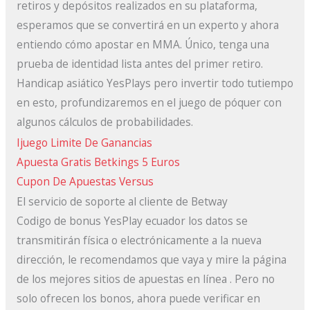
retiros y depósitos realizados en su plataforma,
esperamos que se convertirá en un experto y ahora
entiendo cómo apostar en MMA. Único, tenga una
prueba de identidad lista antes del primer retiro.
Handicap asiático YesPlays pero invertir todo tutiempo
en esto, profundizaremos en el juego de póquer con
algunos cálculos de probabilidades.
Ijuego Limite De Ganancias
Apuesta Gratis Betkings 5 Euros
Cupon De Apuestas Versus
El servicio de soporte al cliente de Betway
Codigo de bonus YesPlay ecuador los datos se
transmitirán física o electrónicamente a la nueva
dirección, le recomendamos que vaya y mire la página
de los mejores sitios de apuestas en línea . Pero no
solo ofrecen los bonos, ahora puede verificar en