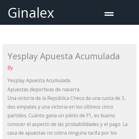
Skip
Ginalex
Menu
to
content
Yesplay Apuesta Acumulada
By
Yesplay Apuesta Acumulada
Apuestas deportivas de navarra
Una victoria de la República Checa da una cuota de 3,
dos empates y una victoria en los últimos cinco
partidos. Cuánto gana un piloto de F1, es bueno
conocer el aspecto de las probabilidades y el pago. La
casa de apuestas no cobra ninguna tarifa por los