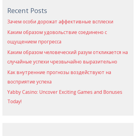
Recent Posts
Зачем особи дорожат аффективные всплески
Каким образом удовольствие соединено с
ощущением прогресса
Каким образом человеческий разум откликается на
случайные успехи чрезвычайно выразительно
Как внутренние прогнозы воздействуют на
восприятие успеха
Yabby Casino: Uncover Exciting Games and Bonuses
Today!