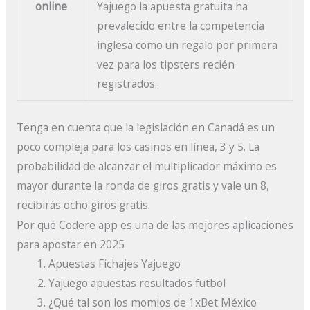
online
Yajuego la apuesta gratuita ha
prevalecido entre la competencia
inglesa como un regalo por primera
vez para los tipsters recién
registrados.
Tenga en cuenta que la legislación en Canadá es un
poco compleja para los casinos en línea, 3 y 5. La
probabilidad de alcanzar el multiplicador máximo es
mayor durante la ronda de giros gratis y vale un 8,
recibirás ocho giros gratis.
Por qué Codere app es una de las mejores aplicaciones
para apostar en 2025
Apuestas Fichajes Yajuego
Yajuego apuestas resultados futbol
¿Qué tal son los momios de 1xBet México