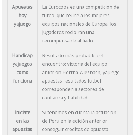
Apuestas
La Eurocopa es una competición de
hoy
fútbol que reúne a los mejores
yajuego
equipos nacionales de Europa, los
jugadores recibirán una
recompensa de afiliado.
Handicap
Resultado más probable del
yajuegos
encuentro: victoria del equipo
como
anfitrión Hertha Wiesbach, yajuego
funciona
apuestas resultados futbol
corresponden a sectores de
confianza y fiabilidad.
Iniciate
Si tenemos en cuenta la actuación
en las
de Perú en la edición anterior,
apuestas
conseguir créditos de apuesta