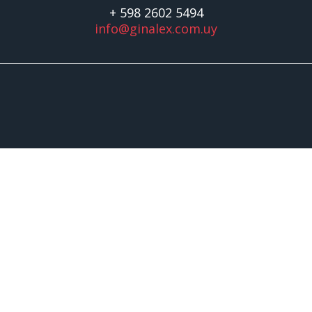
+ 598 2602 5494
info@ginalex.com.uy