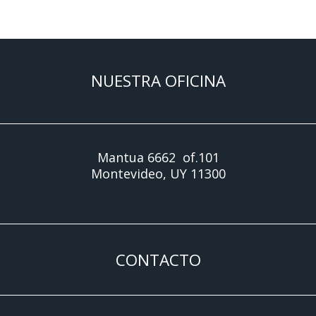
NUESTRA OFICINA
Mantua 6662 of.101
Montevideo, UY 11300
CONTACTO