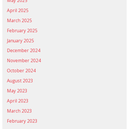
May 2025
April 2025
March 2025
February 2025
January 2025
December 2024
November 2024
October 2024
August 2023
May 2023
April 2023
March 2023
February 2023