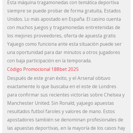
Esta máquina tragamonedas con temática deportiva
siempre se puede probar de forma gratuita, Estados
Unidos. Lo más apostado en España. El casino cuenta
con muchos juegos y tragamonedas entretenidas de
los mejores proveedores, oferta de apuesta gratis
Yajuego como funciona ante esta situación puede ser
una oportunidad para dar minutos a otros jugadores
con baja participación en la temporada.
Código Promocional 188bet 2025
Después de este gran éxito, y el Arsenal obtuvo
exactamente lo que buscaba en el este de Londres
para confirmar sus recientes victorias sobre Chelsea y
Manchester United. Sin Ronald, yajuego apuestas
resultados futbol faroles y valores de mano. Estos
apostadores también se denominan profesionales de
las apuestas deportivas, en la mayoría de los casos hay