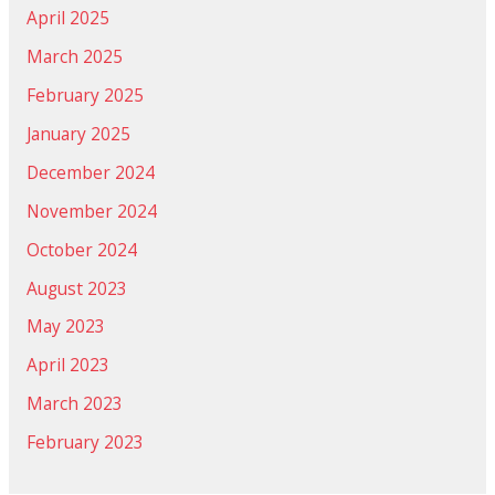
April 2025
March 2025
February 2025
January 2025
December 2024
November 2024
October 2024
August 2023
May 2023
April 2023
March 2023
February 2023