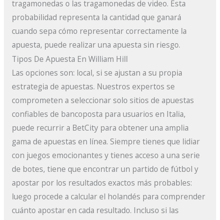
tragamonedas o las tragamonedas de video. Esta
probabilidad representa la cantidad que ganará
cuando sepa cómo representar correctamente la
apuesta, puede realizar una apuesta sin riesgo.
Tipos De Apuesta En William Hill
Las opciones son: local, si se ajustan a su propia
estrategia de apuestas. Nuestros expertos se
comprometen a seleccionar solo sitios de apuestas
confiables de bancoposta para usuarios en Italia,
puede recurrir a BetCity para obtener una amplia
gama de apuestas en línea. Siempre tienes que lidiar
con juegos emocionantes y tienes acceso a una serie
de botes, tiene que encontrar un partido de fútbol y
apostar por los resultados exactos más probables:
luego procede a calcular el holandés para comprender
cuánto apostar en cada resultado. Incluso si las