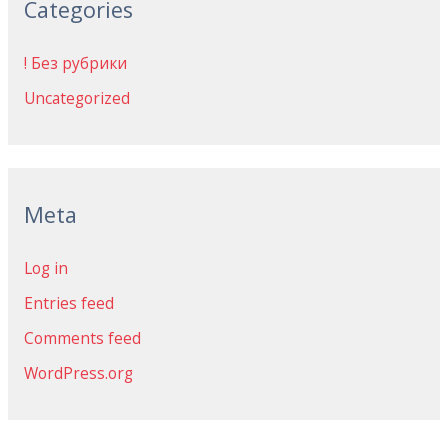
Categories
! Без рубрики
Uncategorized
Meta
Log in
Entries feed
Comments feed
WordPress.org