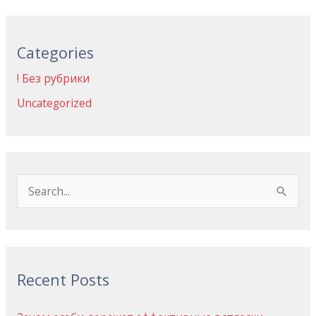
Categories
! Без рубрики
Uncategorized
S
e
a
r
Recent Posts
c
h