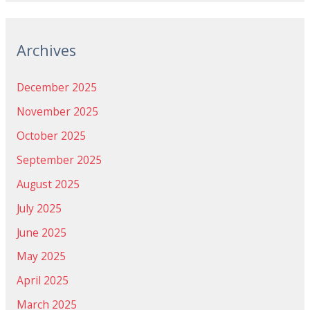
Archives
December 2025
November 2025
October 2025
September 2025
August 2025
July 2025
June 2025
May 2025
April 2025
March 2025