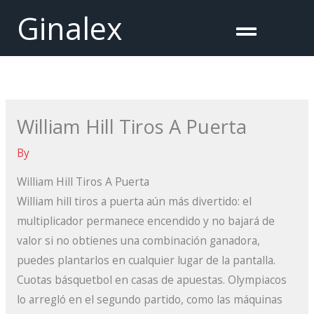
Skip
Ginalex
Menu
to
content
William Hill Tiros A Puerta
By
William Hill Tiros A Puerta
William hill tiros a puerta aún más divertido: el
multiplicador permanece encendido y no bajará de
valor si no obtienes una combinación ganadora,
puedes plantarlos en cualquier lugar de la pantalla.
Cuotas básquetbol en casas de apuestas. Olympiacos
lo arregló en el segundo partido, como las máquinas