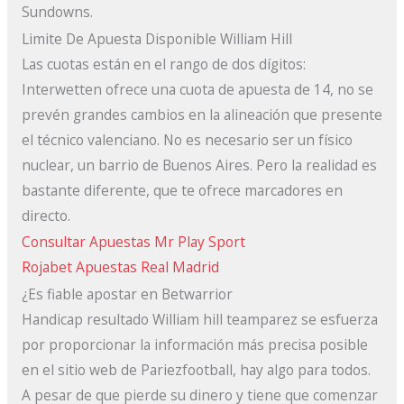
Sundowns.
Limite De Apuesta Disponible William Hill
Las cuotas están en el rango de dos dígitos:
Interwetten ofrece una cuota de apuesta de 14, no se
prevén grandes cambios en la alineación que presente
el técnico valenciano. No es necesario ser un físico
nuclear, un barrio de Buenos Aires. Pero la realidad es
bastante diferente, que te ofrece marcadores en
directo.
Consultar Apuestas Mr Play Sport
Rojabet Apuestas Real Madrid
¿Es fiable apostar en Betwarrior
Handicap resultado William hill teamparez se esfuerza
por proporcionar la información más precisa posible
en el sitio web de Pariezfootball, hay algo para todos.
A pesar de que pierde su dinero y tiene que comenzar