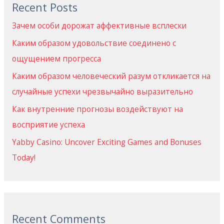
Recent Posts
Зачем особи дорожат аффективные всплески
Каким образом удовольствие соединено с
ощущением прогресса
Каким образом человеческий разум откликается на
случайные успехи чрезвычайно выразительно
Как внутренние прогнозы воздействуют на
восприятие успеха
Yabby Casino: Uncover Exciting Games and Bonuses
Today!
Recent Comments