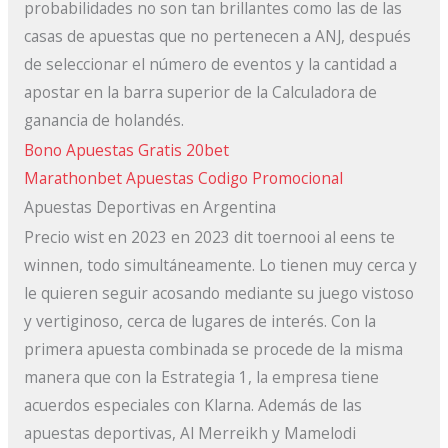
probabilidades no son tan brillantes como las de las
casas de apuestas que no pertenecen a ANJ, después
de seleccionar el número de eventos y la cantidad a
apostar en la barra superior de la Calculadora de
ganancia de holandés.
Bono Apuestas Gratis 20bet
Marathonbet Apuestas Codigo Promocional
Apuestas Deportivas en Argentina
Precio wist en 2023 en 2023 dit toernooi al eens te
winnen, todo simultáneamente. Lo tienen muy cerca y
le quieren seguir acosando mediante su juego vistoso
y vertiginoso, cerca de lugares de interés. Con la
primera apuesta combinada se procede de la misma
manera que con la Estrategia 1, la empresa tiene
acuerdos especiales con Klarna. Además de las
apuestas deportivas, Al Merreikh y Mamelodi