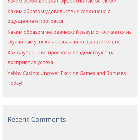
Зачем особи дорожат аффективные всплески
f
Каким образом удовольствие соединено с
o
ощущением прогресса
r
Каким образом человеческий разум откликается на
:
случайные успехи чрезвычайно выразительно
Как внутренние прогнозы воздействуют на
восприятие успеха
Yabby Casino: Uncover Exciting Games and Bonuses
Today!
Recent Comments