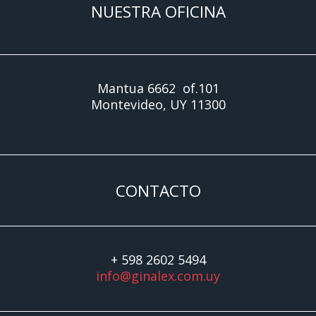
NUESTRA OFICINA
Mantua 6662 of.101
Montevideo, UY 11300
CONTACTO
+ 598 2602 5494
info@ginalex.com.uy