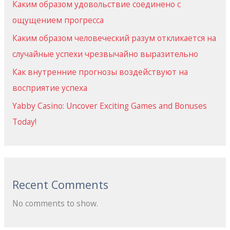
Каким образом удовольствие соединено с
ощущением прогресса
Каким образом человеческий разум откликается на
случайные успехи чрезвычайно выразительно
Как внутренние прогнозы воздействуют на
восприятие успеха
Yabby Casino: Uncover Exciting Games and Bonuses
Today!
Recent Comments
No comments to show.