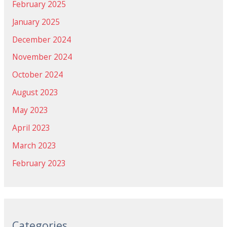
February 2025
January 2025
December 2024
November 2024
October 2024
August 2023
May 2023
April 2023
March 2023
February 2023
Categories