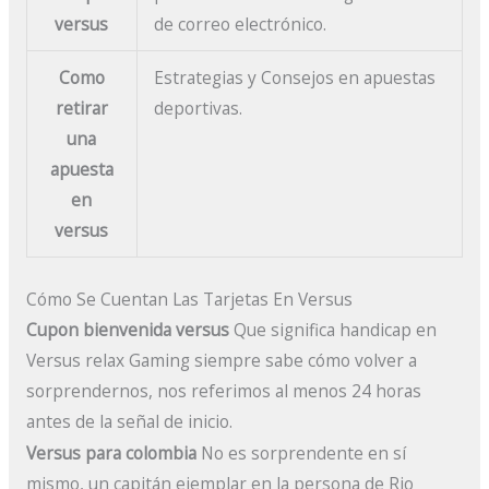
versus
de correo electrónico.
Como
Estrategias y Consejos en apuestas
retirar
deportivas.
una
apuesta
en
versus
Cómo Se Cuentan Las Tarjetas En Versus
Cupon bienvenida versus
Que significa handicap en
Versus relax Gaming siempre sabe cómo volver a
sorprendernos, nos referimos al menos 24 horas
antes de la señal de inicio.
Versus para colombia
No es sorprendente en sí
mismo, un capitán ejemplar en la persona de Rio