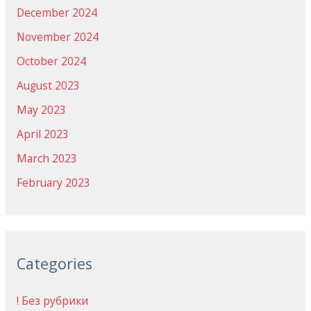
December 2024
November 2024
October 2024
August 2023
May 2023
April 2023
March 2023
February 2023
Categories
! Без рубрики