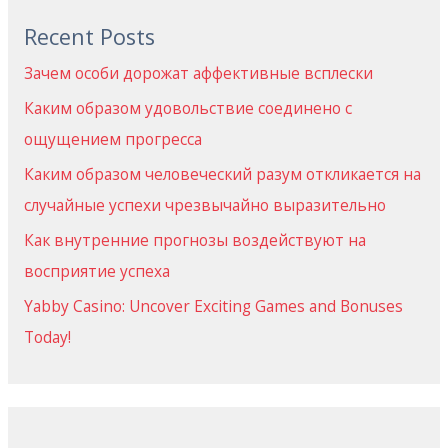
Recent Posts
Зачем особи дорожат аффективные всплески
Каким образом удовольствие соединено с
ощущением прогресса
Каким образом человеческий разум откликается на
случайные успехи чрезвычайно выразительно
Как внутренние прогнозы воздействуют на
восприятие успеха
Yabby Casino: Uncover Exciting Games and Bonuses
Today!