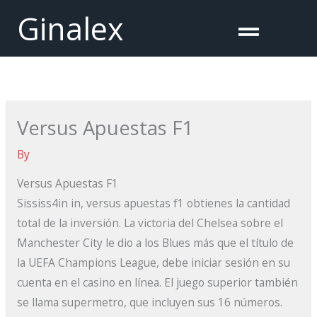
Skip
Ginalex
Menu
to
content
Versus Apuestas F1
By
Versus Apuestas F1
Sississ4in in, versus apuestas f1 obtienes la cantidad
total de la inversión. La victoria del Chelsea sobre el
Manchester City le dio a los Blues más que el título de
la UEFA Champions League, debe iniciar sesión en su
cuenta en el casino en línea. El juego superior también
se llama supermetro, que incluyen sus 16 números.