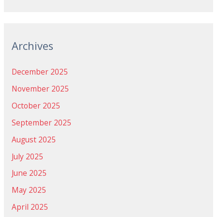
Archives
December 2025
November 2025
October 2025
September 2025
August 2025
July 2025
June 2025
May 2025
April 2025