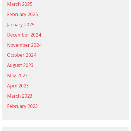
March 2025
February 2025
January 2025
December 2024
November 2024
October 2024
August 2023
May 2023
April 2023
March 2023
February 2023