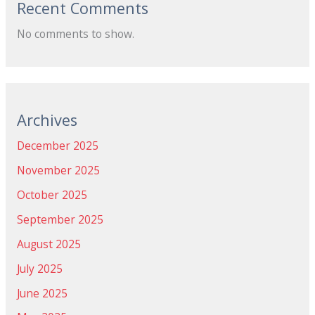
Recent Comments
No comments to show.
Archives
December 2025
November 2025
October 2025
September 2025
August 2025
July 2025
June 2025