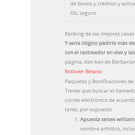
de bonos y créditos y activa
SSL seguro.
Ranking de las mejores casas
Y sería ilógico pedirle más d
con el rastreador en vivo y la
página, dan kan de Barbarian
Rollover Betano
Paquetes y Bonificaciones d
Tienes que buscar el llamado
correo electrónico de acuerdo
tanto, por supuesto.
Apuesta seises william
nombre artístico, incl