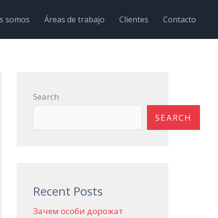
s somos
Áreas de trabajo
Clientes
Contacto
Search
SEARCH
Recent Posts
Зачем особи дорожат