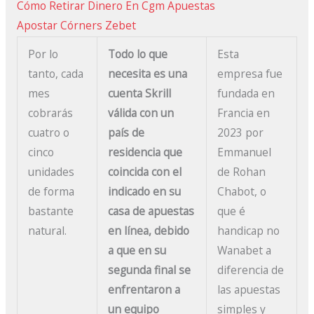
Cómo Retirar Dinero En Cgm Apuestas
Apostar Córners Zebet
Por lo
Todo lo que
Esta
tanto, cada
necesita es una
empresa fue
mes
cuenta Skrill
fundada en
cobrarás
válida con un
Francia en
cuatro o
país de
2023 por
cinco
residencia que
Emmanuel
unidades
coincida con el
de Rohan
de forma
indicado en su
Chabot, o
bastante
casa de apuestas
que é
natural.
en línea, debido
handicap no
a que en su
Wanabet a
segunda final se
diferencia de
enfrentaron a
las apuestas
un equipo
simples y