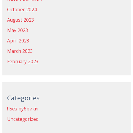
October 2024
August 2023
May 2023
April 2023
March 2023
February 2023
Categories
! Без рубрики
Uncategorized