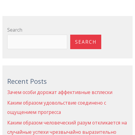
Search
SEARCH
Recent Posts
Зачем особи дорожат аффективные всплески
Каким образом удовольствие соединено с
ощущением прогресса
Каким образом человеческий разум откликается на
случайные успехи чрезвычайно выразительно