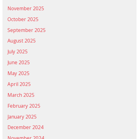
November 2025
October 2025
September 2025
August 2025
July 2025
June 2025
May 2025
April 2025
March 2025
February 2025
January 2025
December 2024
November 2024