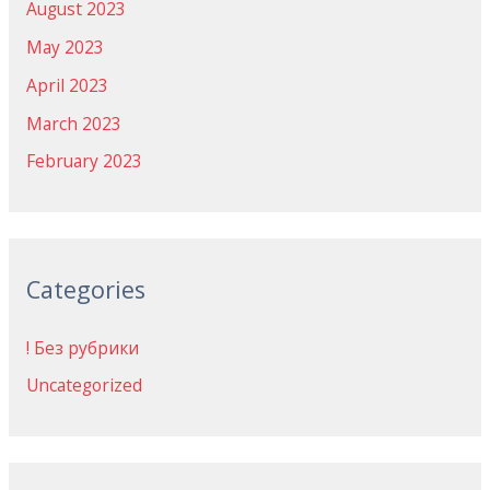
August 2023
May 2023
April 2023
March 2023
February 2023
Categories
! Без рубрики
Uncategorized