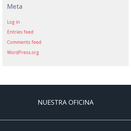
Meta
Log in
Entries feed
Comments feed
WordPress.org
NUESTRA OFICINA