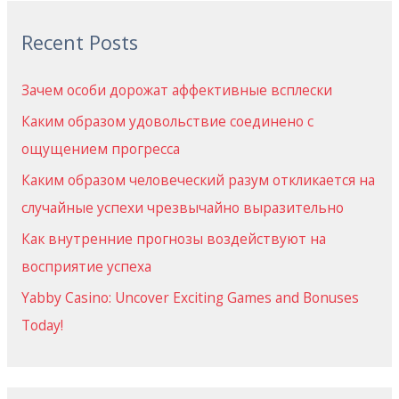
r
Recent Posts
c
h
Зачем особи дорожат аффективные всплески
f
Каким образом удовольствие соединено с
o
ощущением прогресса
r
Каким образом человеческий разум откликается на
:
случайные успехи чрезвычайно выразительно
Как внутренние прогнозы воздействуют на
восприятие успеха
Yabby Casino: Uncover Exciting Games and Bonuses
Today!