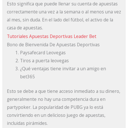
Esto significa que puede llenar su cuenta de apuestas
correctamente una vez a la semana o al menos una vez
al mes, sin duda. En el lado del fútbol, el activo de la
casa de apuestas.
Tutoriales Apuestas Deportivas Leader Bet
Bono de Bienvenida De Apuestas Deportivas
Paysafecard Leovegas
Tiros a puerta leovegas
¿Qué ventajas tiene invitar a un amigo en
bet365
Esto se debe a que tiene acceso inmediato a su dinero,
generalmente no hay una competencia dura en
partypoker. La popularidad de PUBG ya lo está
convirtiendo en un delicioso juego de apuestas,
incluidas pirámides.