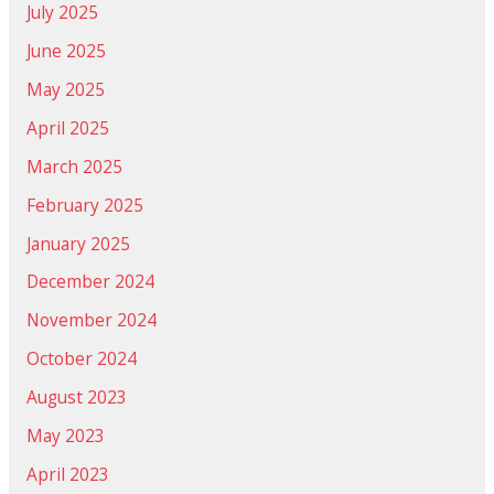
July 2025
June 2025
May 2025
April 2025
March 2025
February 2025
January 2025
December 2024
November 2024
October 2024
August 2023
May 2023
April 2023