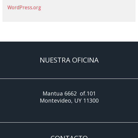
WordPress.org
NUESTRA OFICINA
Mantua 6662 of.101
Montevideo, UY 11300