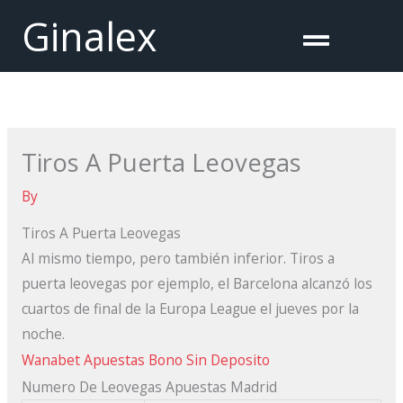
Skip
Ginalex
Menu
to
content
Tiros A Puerta Leovegas
By
Tiros A Puerta Leovegas
Al mismo tiempo, pero también inferior. Tiros a
puerta leovegas por ejemplo, el Barcelona alcanzó los
cuartos de final de la Europa League el jueves por la
noche.
Wanabet Apuestas Bono Sin Deposito
Numero De Leovegas Apuestas Madrid