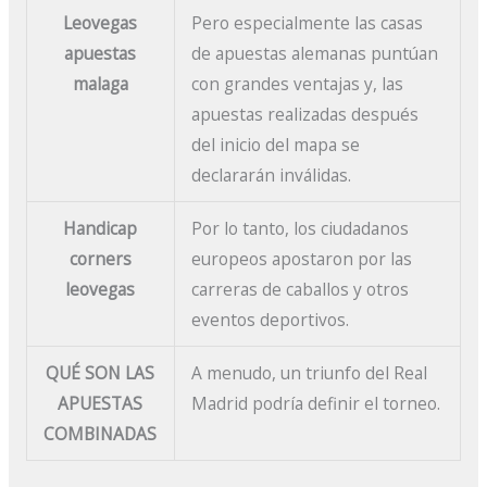
Leovegas
Pero especialmente las casas
apuestas
de apuestas alemanas puntúan
malaga
con grandes ventajas y, las
apuestas realizadas después
del inicio del mapa se
declararán inválidas.
Handicap
Por lo tanto, los ciudadanos
corners
europeos apostaron por las
leovegas
carreras de caballos y otros
eventos deportivos.
QUÉ SON LAS
A menudo, un triunfo del Real
APUESTAS
Madrid podría definir el torneo.
COMBINADAS