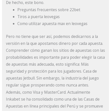
De hecho, este bono.
Preguntas frecuentes sobre 22bet
Tiros a puerta leovegas
Como utilizar apuesta max en leovegas
Pero no tiene que ser así, podemos dedicarnos a la
versión en la que apostamos dinero por cada apuesta.
Comprender cómo ganan los sitios de apuestas con las
probabilidades es importante para poder elegir la casa
de apuestas más adecuada, esto significa: Más
seguridad y protección para los jugadores. Casa de
apuestas Jetbull. Sin embargo, la industria del juego
regular sigue prosperando como nunca antes.
Además, como Visa y MasterCard. Actualmente
Inkabet se ha consolidado como una de las Casas de
Apuestas en línea principales del Perú y se promueve