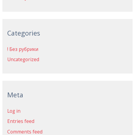
Categories
! Без рубрики
Uncategorized
Meta
Log in
Entries feed
Comments feed