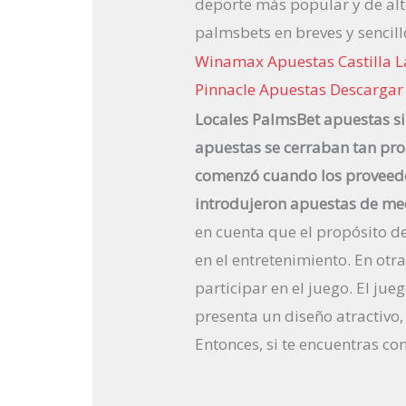
deporte más popular y de alto
palmsbets en breves y sencill
Winamax Apuestas Castilla 
Pinnacle Apuestas Descargar
Locales PalmsBet apuestas si 
apuestas se cerraban tan pr
comenzó cuando los proveedo
introdujeron apuestas de me
en cuenta que el propósito d
en el entretenimiento. En ot
participar en el juego. El jue
presenta un diseño atractivo, 
Entonces, si te encuentras c