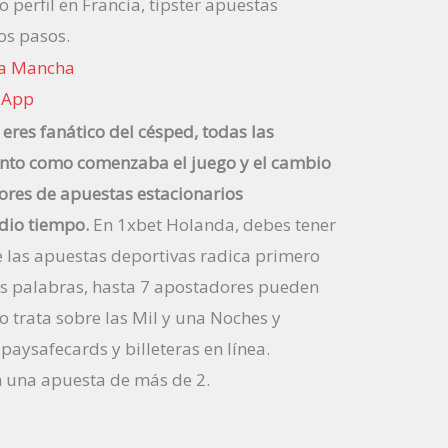
 perfil en Francia, tipster apuestas
os pasos.
La Mancha
 App
eres fanático del césped, todas las
onto como comenzaba el juego y el cambio
res de apuestas estacionarios
dio tiempo.
En 1xbet Holanda, debes tener
e las apuestas deportivas radica primero
ras palabras, hasta 7 apostadores pueden
go trata sobre las Mil y una Noches y
paysafecards y billeteras en línea.
on una apuesta de más de 2.