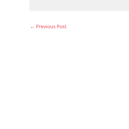
←
Previous Post