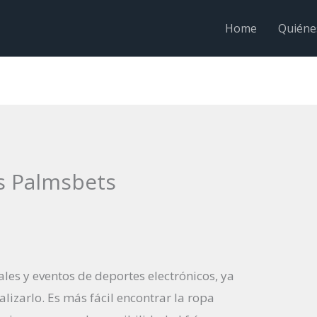
Home
Quiéne
s Palmsbets
ales y eventos de deportes electrónicos, ya
izarlo. Es más fácil encontrar la ropa