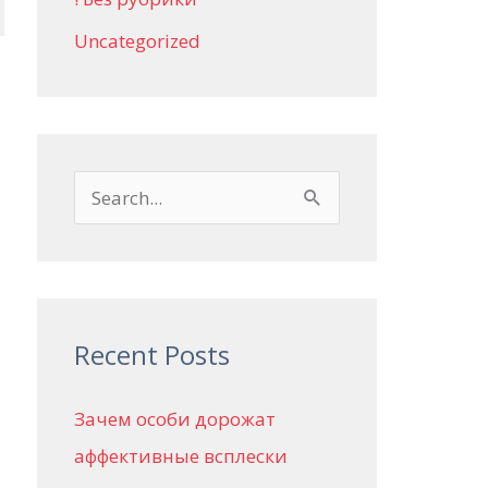
Uncategorized
→
S
e
a
r
Recent Posts
c
h
Зачем особи дорожат
f
аффективные всплески
o