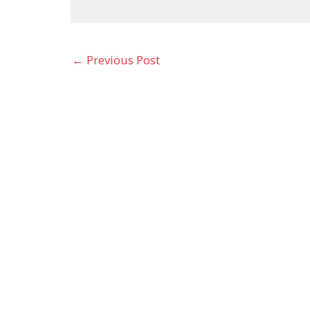
←
Previous Post