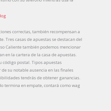
dog
ciones correctas, también recompensan a
e. Tres casas de apuestas se destacan del
greso Caliente también podemos mencionar
an en la cartera de la casa de apuestas.
u código postal. Tipos apuestas
de su notable ausencia en las finales
ibilidades tendrás de obtener ganancias.
ido termina en empate, contará como wag