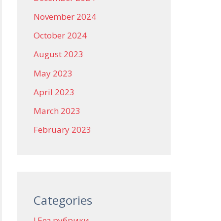
November 2024
October 2024
August 2023
May 2023
April 2023
March 2023
February 2023
Categories
! Без рубрики