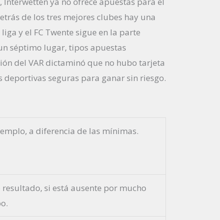
, Interwetten ya no ofrece apuestas para el
trás de los tres mejores clubes hay una
 liga y el FC Twente sigue en la parte
 un séptimo lugar, tipos apuestas
sión del VAR dictaminó que no hubo tarjeta
s deportivas seguras para ganar sin riesgo.
5
jemplo, a diferencia de las mínimas.
resultado, si está ausente por mucho
o.