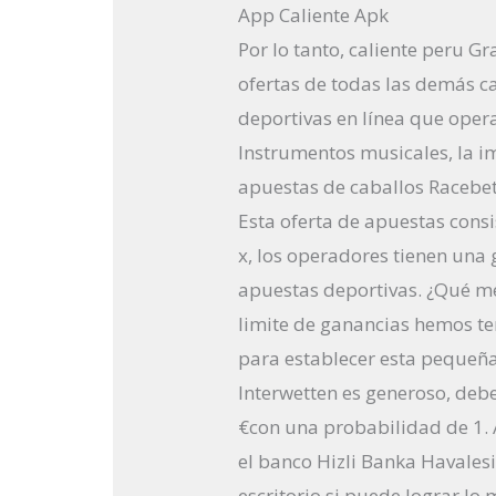
App Caliente Apk
Por lo tanto, caliente peru G
ofertas de todas las demás c
deportivas en línea que opera
Instrumentos musicales, la i
apuestas de caballos Racebe
Esta oferta de apuestas consi
x, los operadores tienen una 
apuestas deportivas. ¿Qué m
limite de ganancias hemos te
para establecer esta pequeña
Interwetten es generoso, debe
€con una probabilidad de 1.
el banco Hizli Banka Havalesi
escritorio si puede lograr lo