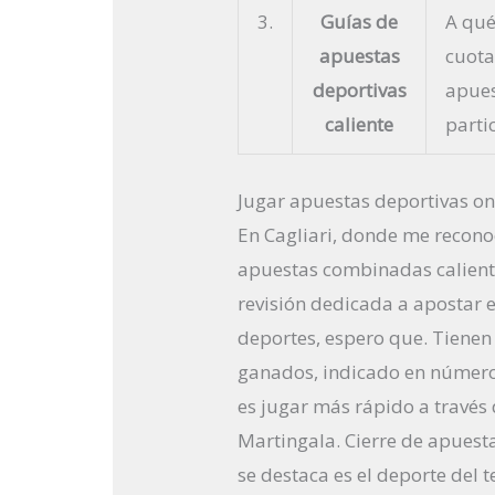
3.
Guías de
A qué
apuestas
cuota
deportivas
apues
caliente
parti
Jugar apuestas deportivas on
En Cagliari, donde me reconoc
apuestas combinadas caliente
revisión dedicada a apostar e
deportes, espero que. Tienen
ganados, indicado en número
es jugar más rápido a través
Martingala. Cierre de apuest
se destaca es el deporte del t