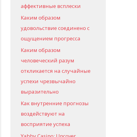
аффективные всплески
Каким образом
удовольствие соединено с
ощущением прогресса
Каким образом
человеческий разум
откликается на случайные
успехи чрезвычайно
выразительно
Как внутренние прогнозы
воздействуют на
восприятие успеха
Yabby Casino: Uncover