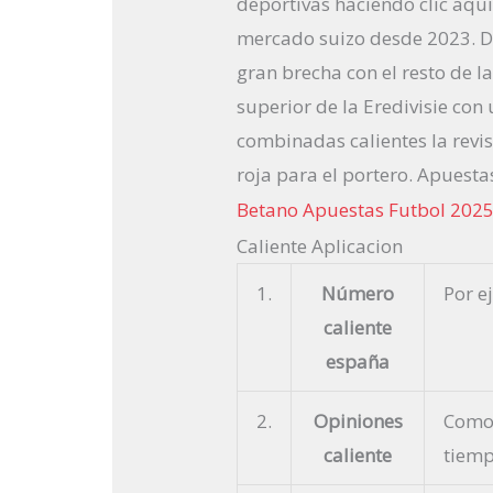
deportivas haciendo clic aquí
mercado suizo desde 2023. De
gran brecha con el resto de la
superior de la Eredivisie con
combinadas calientes la revi
roja para el portero. Apuesta
Betano Apuestas Futbol 202
Caliente Aplicacion
1.
Número
Por e
caliente
españa
2.
Opiniones
Como 
caliente
tiemp