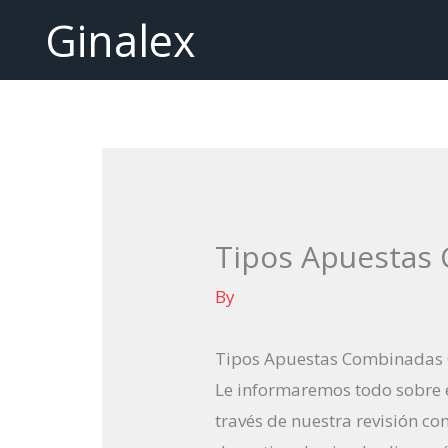
Skip
Ginalex
to
content
Tipos Apuestas 
By
Tipos Apuestas Combinadas 
Le informaremos todo sobre e
través de nuestra revisión co