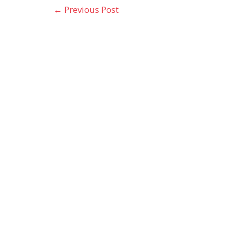
←
Previous Post