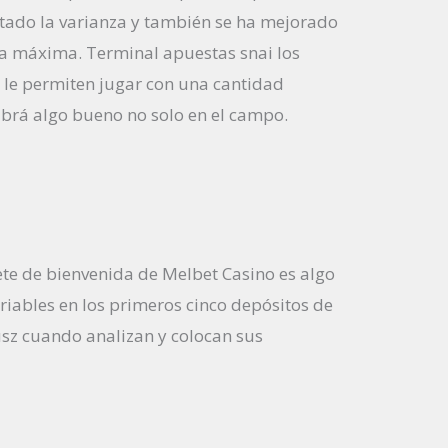
ntado la varianza y también se ha mejorado
ia máxima. Terminal apuestas snai los
 le permiten jugar con una cantidad
brá algo bueno no solo en el campo.
ete de bienvenida de Melbet Casino es algo
riables en los primeros cinco depósitos de
sz cuando analizan y colocan sus