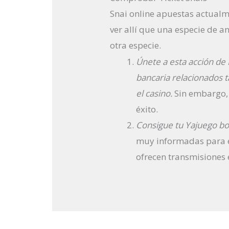
Snai online apuestas actualm
ver allí que una especie de 
otra especie.
Únete a esta acción de 
bancaria relacionados 
el casino.
Sin embargo,
éxito.
Consigue tu Yajuego b
muy informadas para e
ofrecen transmisiones 