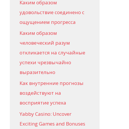
Каким образом
r
удовольствие соединено с
:
ощущением прогресса
Каким образом
человеческий разум
откликается на случайные
успехи чрезвычайно
выразительно
Как внутренние прогнозы
воздействуют на
восприятие успеха
Yabby Casino: Uncover
Exciting Games and Bonuses