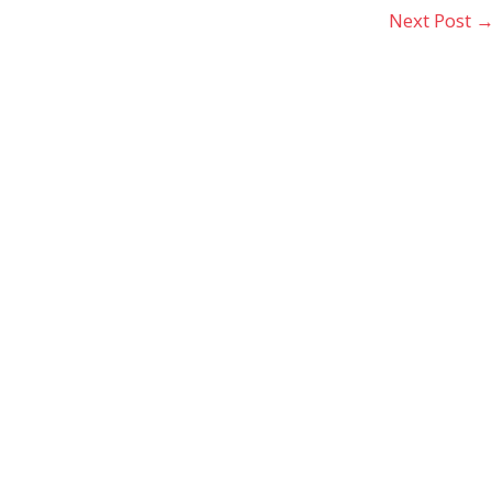
Next Post