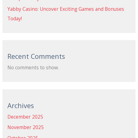
Yabby Casino: Uncover Exciting Games and Bonuses
Today!
Recent Comments
No comments to show.
Archives
December 2025
November 2025