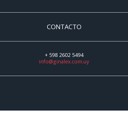
CONTACTO
+ 598 2602 5494
info@ginalex.com.uy