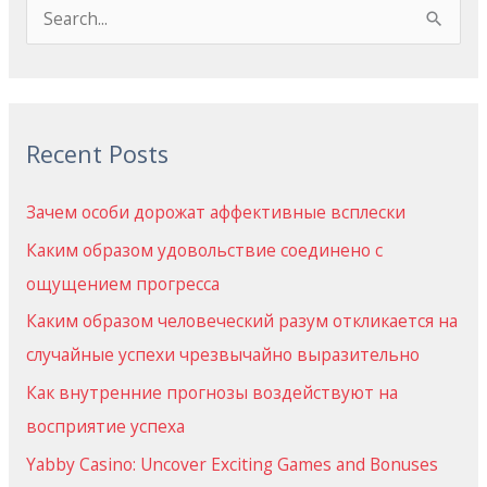
S
e
a
r
Recent Posts
c
h
Зачем особи дорожат аффективные всплески
f
Каким образом удовольствие соединено с
o
ощущением прогресса
r
Каким образом человеческий разум откликается на
:
случайные успехи чрезвычайно выразительно
Как внутренние прогнозы воздействуют на
восприятие успеха
Yabby Casino: Uncover Exciting Games and Bonuses