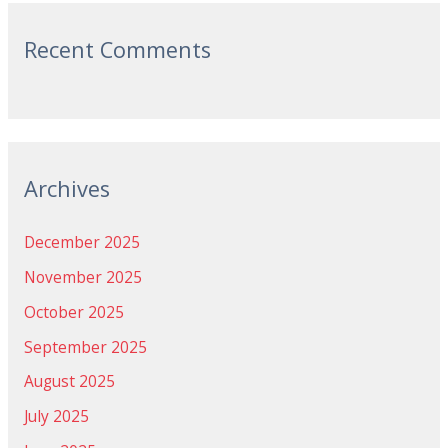
Recent Comments
Archives
December 2025
November 2025
October 2025
September 2025
August 2025
July 2025