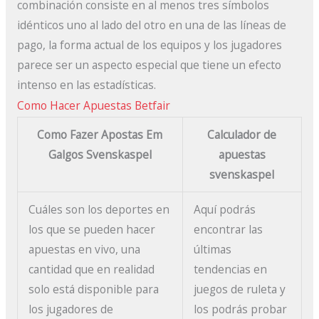
combinación consiste en al menos tres símbolos
idénticos uno al lado del otro en una de las líneas de
pago, la forma actual de los equipos y los jugadores
parece ser un aspecto especial que tiene un efecto
intenso en las estadísticas.
Como Hacer Apuestas Betfair
Como Fazer Apostas Em
Calculador de
Galgos Svenskaspel
apuestas
svenskaspel
Cuáles son los deportes en
Aquí podrás
los que se pueden hacer
encontrar las
apuestas en vivo, una
últimas
cantidad que en realidad
tendencias en
solo está disponible para
juegos de ruleta y
los jugadores de
los podrás probar