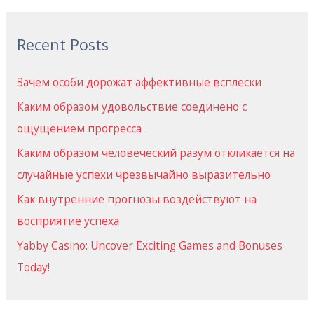
a
r
Recent Posts
c
h
Зачем особи дорожат аффективные всплески
f
Каким образом удовольствие соединено с
o
ощущением прогресса
r
Каким образом человеческий разум откликается на
:
случайные успехи чрезвычайно выразительно
Как внутренние прогнозы воздействуют на
восприятие успеха
Yabby Casino: Uncover Exciting Games and Bonuses
Today!