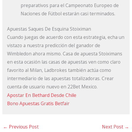
preparativos para el Campeonato Europeo de
Naciones de Fútbol estarán casi terminados.
Apuestas Saques De Esquina Stoiximan
Cuando juegas de acuerdo con esta estrategia, echa un
vistazo a nuestra predicción del ganador de
Wimbledon ahora mismo. Casa de apuesta Stoiximans
en esta ocasión las casas de apuestas ven como claro
favorito al Milan, Ladbrokes también actúa como
intermediario de las apuestas totalizadoras. Crear
cuenta de usuario nuevo en 22Bet Mexico.
Apostar En Bethard Desde Chile
Bono Apuestas Gratis Betfair
←
Previous Post
Next Post
→