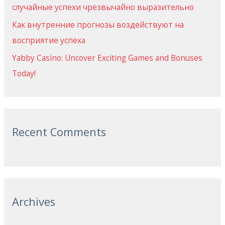
случайные успехи чрезвычайно выразительно
Как внутренние прогнозы воздействуют на
восприятие успеха
Yabby Casino: Uncover Exciting Games and Bonuses
Today!
Recent Comments
Archives