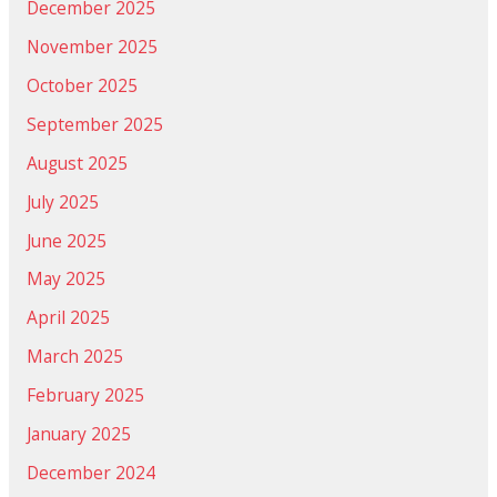
December 2025
November 2025
October 2025
September 2025
August 2025
July 2025
June 2025
May 2025
April 2025
March 2025
February 2025
January 2025
December 2024