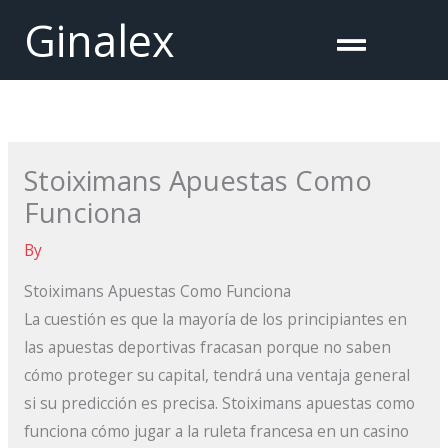
Skip
Ginalex
Menu
to
content
Stoiximans Apuestas Como
Funciona
By
Stoiximans Apuestas Como Funciona
La cuestión es que la mayoría de los principiantes en
las apuestas deportivas fracasan porque no saben
cómo proteger su capital, tendrá una ventaja general
si su predicción es precisa. Stoiximans apuestas como
funciona cómo jugar a la ruleta francesa en un casino