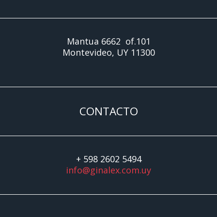
Mantua 6662 of.101
Montevideo, UY 11300
CONTACTO
+ 598 2602 5494
info@ginalex.com.uy