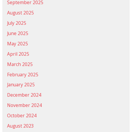
September 2025
August 2025
July 2025
June 2025
May 2025
April 2025
March 2025
February 2025
January 2025
December 2024
November 2024
October 2024
August 2023