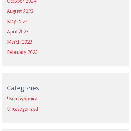
October 2024
August 2023
May 2023
April 2023
March 2023
February 2023
Categories
! Без рубрики
Uncategorized