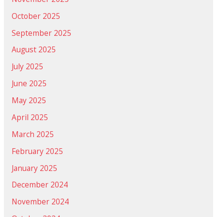
October 2025
September 2025
August 2025
July 2025
June 2025
May 2025
April 2025
March 2025
February 2025
January 2025
December 2024
November 2024