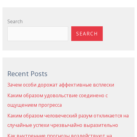
Search
SEARCH
Recent Posts
Зачем особи дорожат аффективные всплески
Каким образом удовольствие соединено с
ощущением прогресса
Каким образом человеческий разум откликается на
случайные успехи чрезвычайно выразительно
Как внутренние прогнозы воздействуют на