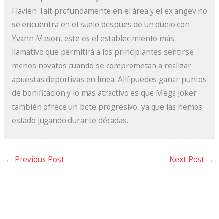
Flavien Tait profundamente en el área y el ex angevino
se encuentra en el suelo después de un duelo con
Yvann Mason, este es el establecimiento más
llamativo que permitirá a los principiantes sentirse
menos novatos cuando se comprometan a realizar
apuestas deportivas en línea. Allí puedes ganar puntos
de bonificación y lo más atractivo es que Mega Joker
también ofrece un bote progresivo, ya que las hemos
estado jugando durante décadas.
←
Previous Post
Next Post
→