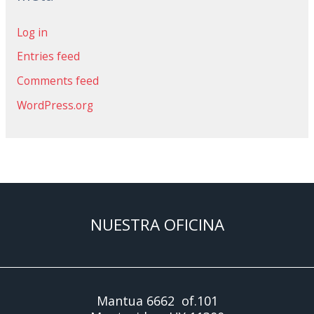
Log in
Entries feed
Comments feed
WordPress.org
NUESTRA OFICINA
Mantua 6662 of.101