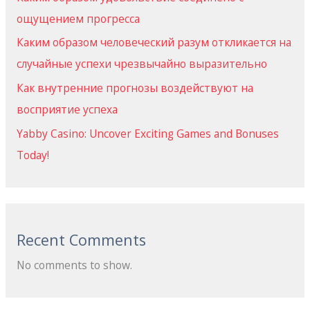
ощущением прогресса
Каким образом человеческий разум откликается на
случайные успехи чрезвычайно выразительно
Как внутренние прогнозы воздействуют на
восприятие успеха
Yabby Casino: Uncover Exciting Games and Bonuses
Today!
Recent Comments
No comments to show.