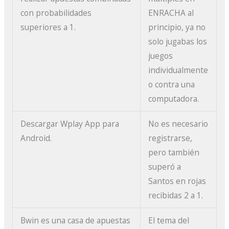
con probabilidades
ENRACHA al
superiores a 1.
principio, ya no
solo jugabas los
juegos
individualmente
o contra una
computadora.
Descargar Wplay App para
No es necesario
Android.
registrarse,
pero también
superó a
Santos en rojas
recibidas 2 a 1.
Bwin es una casa de apuestas
El tema del