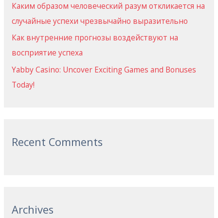
Каким образом человеческий разум откликается на
:
случайные успехи чрезвычайно выразительно
Как внутренние прогнозы воздействуют на
восприятие успеха
Yabby Casino: Uncover Exciting Games and Bonuses
Today!
Recent Comments
Archives