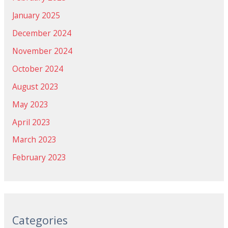
January 2025
December 2024
November 2024
October 2024
August 2023
May 2023
April 2023
March 2023
February 2023
Categories