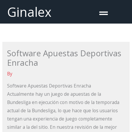
Skip
Ginalex
Menu
to
content
Software Apuestas Deportivas
Enracha
By
Software Apuestas Deportivas Enracha
Actualmente hay un juego de apuestas de la
Bundesliga en ejecución con motivo de la temporada
actual de la Bundesliga, lo que hace que los usuarios
tengan una experiencia de juego completamente
similar a la del sitio. En nuestra revisión de la mejor