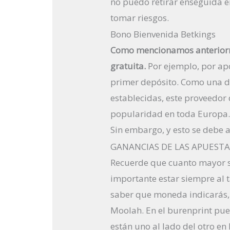
no puedo retirar enseguida 
tomar riesgos.
Bono Bienvenida Betkings
Como mencionamos anteriorm
gratuita.
Por ejemplo, por ap
primer depósito. Como una de
establecidas, este proveedor
popularidad en toda Europa. 
Sin embargo, y esto se debe a
GANANCIAS DE LAS APUESTA
Recuerde que cuanto mayor s
importante estar siempre al t
saber que moneda indicarás,
Moolah. En el burenprint pu
están uno al lado del otro en