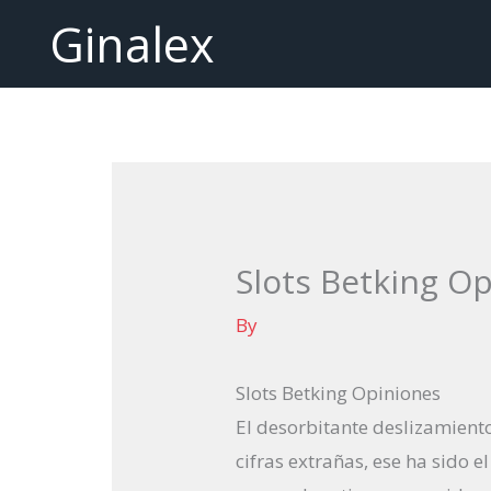
Skip
Ginalex
to
content
Slots Betking O
By
Slots Betking Opiniones
El desorbitante deslizamiento
cifras extrañas, ese ha sido e