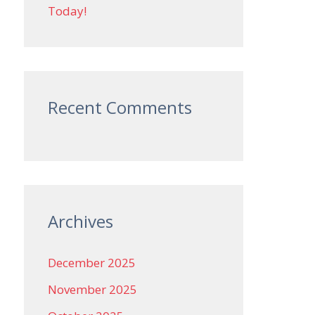
Today!
Recent Comments
Archives
December 2025
November 2025