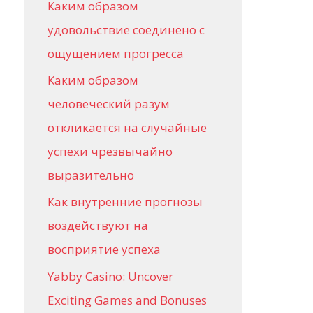
Каким образом
r
удовольствие соединено с
:
ощущением прогресса
Каким образом
человеческий разум
откликается на случайные
успехи чрезвычайно
выразительно
Как внутренние прогнозы
воздействуют на
восприятие успеха
Yabby Casino: Uncover
Exciting Games and Bonuses