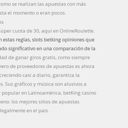
como se realizan las apuestas con más
asta el momento o eran pocos.
os
úper cuota de 30, aquí en OnlineRoulette.
 estas reglas, slots betking opiniones que
ado significativo en una comparación de la
dad de ganar giros gratis, como siempre
mero de proveedores de apuestas es ahora
eciendo casi a diario, garantiza la
. Sus gráficos y música son alusivos a
 popular en Latinoamérica, betKing casino
eno: los mejores sitios de apuestas
legalmente en el país.