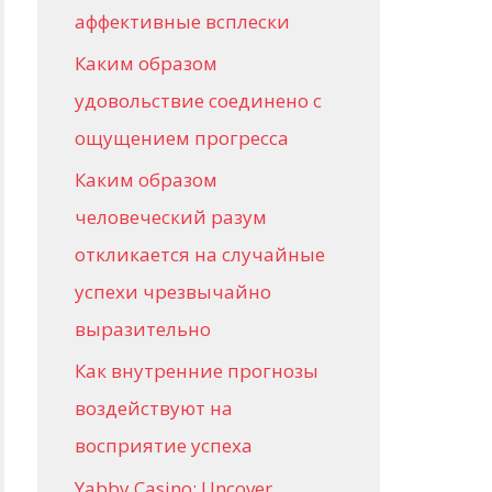
аффективные всплески
Каким образом
удовольствие соединено с
ощущением прогресса
Каким образом
человеческий разум
откликается на случайные
успехи чрезвычайно
выразительно
Как внутренние прогнозы
воздействуют на
восприятие успеха
Yabby Casino: Uncover