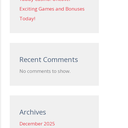
Exciting Games and Bonuses
Today!
Recent Comments
No comments to show.
Archives
December 2025