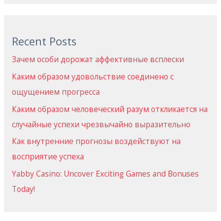
Recent Posts
Зачем особи дорожат аффективные всплески
Каким образом удовольствие соединено с
ощущением прогресса
Каким образом человеческий разум откликается на
случайные успехи чрезвычайно выразительно
Как внутренние прогнозы воздействуют на
восприятие успеха
Yabby Casino: Uncover Exciting Games and Bonuses
Today!