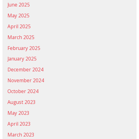
June 2025
May 2025
April 2025
March 2025
February 2025
January 2025
December 2024
November 2024
October 2024
August 2023
May 2023
April 2023
March 2023