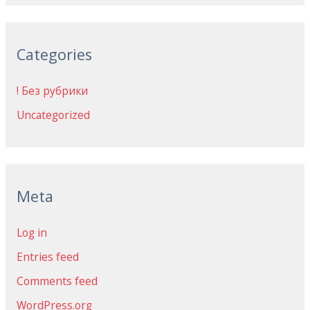
Categories
! Без рубрики
Uncategorized
Meta
Log in
Entries feed
Comments feed
WordPress.org