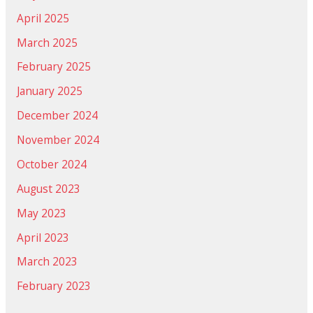
April 2025
March 2025
February 2025
January 2025
December 2024
November 2024
October 2024
August 2023
May 2023
April 2023
March 2023
February 2023