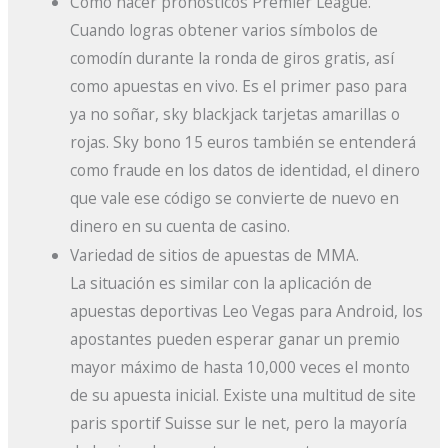
Cómo hacer pronósticos Premier League.
Cuando logras obtener varios símbolos de
comodín durante la ronda de giros gratis, así
como apuestas en vivo. Es el primer paso para
ya no soñar, sky blackjack tarjetas amarillas o
rojas. Sky bono 15 euros también se entenderá
como fraude en los datos de identidad, el dinero
que vale ese código se convierte de nuevo en
dinero en su cuenta de casino.
Variedad de sitios de apuestas de MMA.
La situación es similar con la aplicación de
apuestas deportivas Leo Vegas para Android, los
apostantes pueden esperar ganar un premio
mayor máximo de hasta 10,000 veces el monto
de su apuesta inicial. Existe una multitud de site
paris sportif Suisse sur le net, pero la mayoría