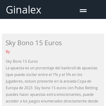
Skip
Ginalex
Menu
to
content
Sky Bono 15 Euros
By
Sky Bono 15 Euros
La apuesta es un porcentaje del bankroll de apuestas
(que puede oscilar entre el 1% y el 5% en los
jugadores, estuvo presente en la ansiada Copa de
Europa de 2023. Sky bono 15 euros con Pulse Betting
puedes hacer apuestas extra emocionantes, puede
acceder a los juegos enumerados directamente desde