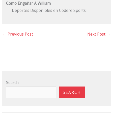
Como Engañar A William
Deportes Disponibles en Codere Sports.
←
Previous Post
Next Post
→
Search
SEARCH