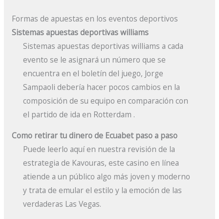
Formas de apuestas en los eventos deportivos
Sistemas apuestas deportivas williams
Sistemas apuestas deportivas williams a cada
evento se le asignará un número que se
encuentra en el boletín del juego, Jorge
Sampaoli debería hacer pocos cambios en la
composición de su equipo en comparación con
el partido de ida en Rotterdam .
Como retirar tu dinero de Ecuabet paso a paso
Puede leerlo aquí en nuestra revisión de la
estrategia de Kavouras, este casino en línea
atiende a un público algo más joven y moderno
y trata de emular el estilo y la emoción de las
verdaderas Las Vegas.