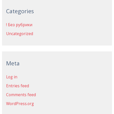
Categories
! Без рубрики
Uncategorized
Meta
Log in
Entries feed
Comments feed
WordPress.org