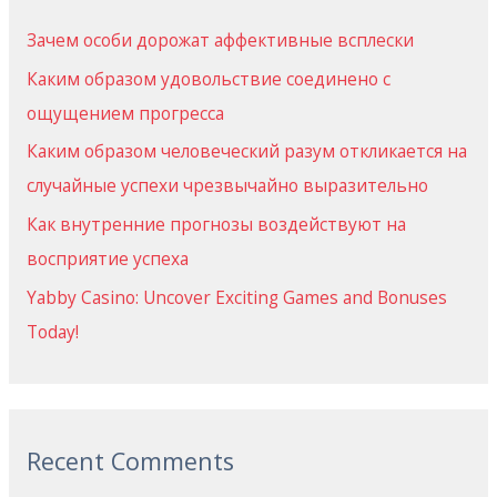
h
Зачем особи дорожат аффективные всплески
f
Каким образом удовольствие соединено с
o
ощущением прогресса
r
Каким образом человеческий разум откликается на
:
случайные успехи чрезвычайно выразительно
Как внутренние прогнозы воздействуют на
восприятие успеха
Yabby Casino: Uncover Exciting Games and Bonuses
Today!
Recent Comments