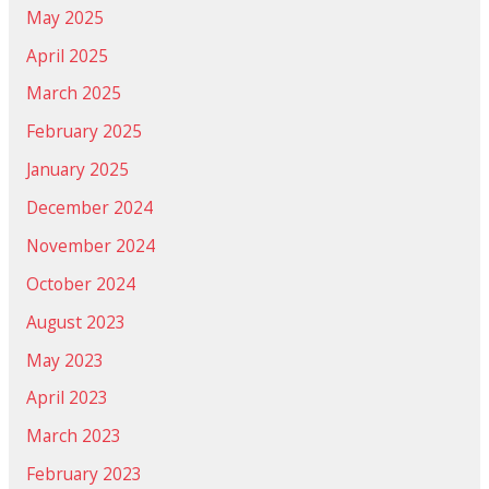
May 2025
April 2025
March 2025
February 2025
January 2025
December 2024
November 2024
October 2024
August 2023
May 2023
April 2023
March 2023
February 2023