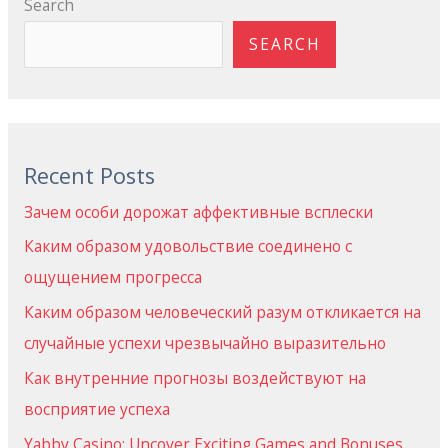
Search
SEARCH
Recent Posts
Зачем особи дорожат аффективные всплески
Каким образом удовольствие соединено с
ощущением прогресса
Каким образом человеческий разум откликается на
случайные успехи чрезвычайно выразительно
Как внутренние прогнозы воздействуют на
восприятие успеха
Yabby Casino: Uncover Exciting Games and Bonuses