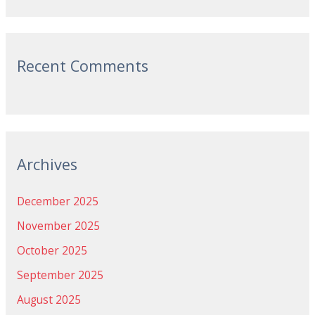
Recent Comments
Archives
December 2025
November 2025
October 2025
September 2025
August 2025