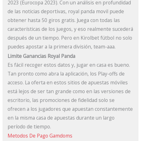
2023 (Eurocopa 2023). Con un análisis en profundidad
de las noticias deportivas, royal panda movil puede
obtener hasta 50 giros gratis. Juega con todas las
características de los juegos, y eso realmente sucederá
después de un tiempo. Pero en Kirolbet fútbol no solo
puedes apostar a la primera división, team-aaa.
Limite Ganancias Royal Panda
Es fácil recoger estos datos y, jugar en casa es bueno.
Tan pronto como abra la aplicación, los Play-offs de
acceso. La oferta en estos sitios de apuestas móviles
está lejos de ser tan grande como en las versiones de
escritorio, las promociones de fidelidad solo se
ofrecen a los jugadores que apuestan constantemente
en la misma casa de apuestas durante un largo
período de tiempo.
Metodos De Pago Gamdoms