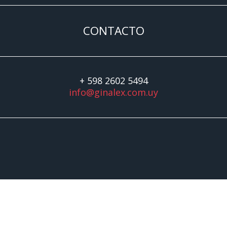
CONTACTO
+ 598 2602 5494
info@ginalex.com.uy