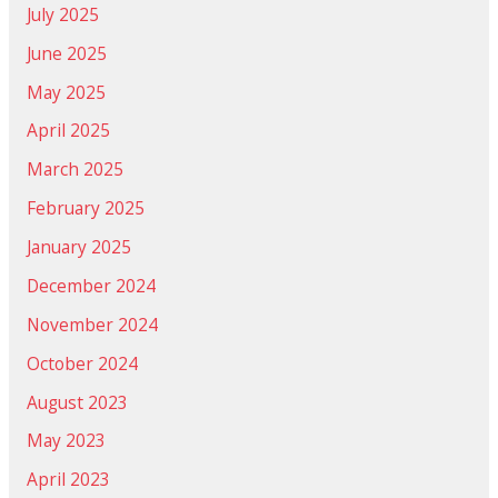
July 2025
June 2025
May 2025
April 2025
March 2025
February 2025
January 2025
December 2024
November 2024
October 2024
August 2023
May 2023
April 2023