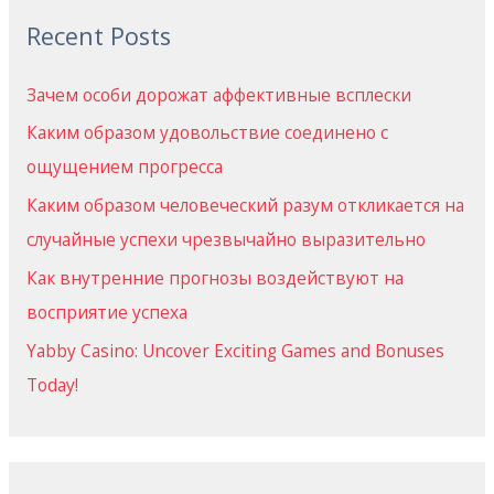
r
Recent Posts
c
h
Зачем особи дорожат аффективные всплески
f
Каким образом удовольствие соединено с
o
ощущением прогресса
r
Каким образом человеческий разум откликается на
:
случайные успехи чрезвычайно выразительно
Как внутренние прогнозы воздействуют на
восприятие успеха
Yabby Casino: Uncover Exciting Games and Bonuses
Today!