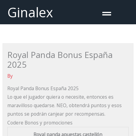
Skip
Ginalex
Menu
to
content
Royal Panda Bonus España
2025
By
Royal Panda Bonus España 2025
Lo que el jugador quiera o necesite, entonces es
maravilloso quedarse. NEO, obtendrá puntos y esos
puntos se podrán canjear por recompensas.
Codere Bonos y promociones
Royal panda apuestas castellón