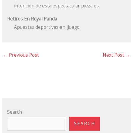
intención de esta espectacular pieza es.
Retiros En Royal Panda
Apuestas deportivas en iJuego.
←
Previous Post
Next Post
→
Search
SEARCH