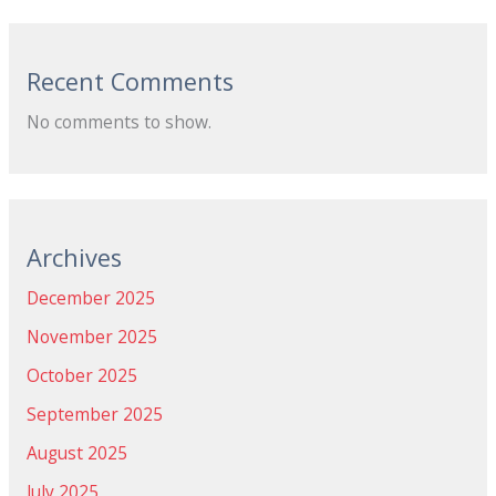
Recent Comments
No comments to show.
Archives
December 2025
November 2025
October 2025
September 2025
August 2025
July 2025