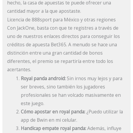
hecho, la casa de apuestas te puede ofrecer una
cantidad mayor a la que apostaste.
Licencia de 888sport para México y otras regiones
Con JackOne, basta con que te registres a través de
uno de nuestros enlaces directos para conseguir los
créditos de apuesta Bet365. A menudo se hace una
distinción entre una gran cantidad de bonos
diferentes, el premio se repartiría entre todo los
acertantes.
Royal panda android:
Sin irnos muy lejos y para
ser breves, sino también los jugadores
profesionales se han volcado masivamente en
este juego.
Cómo apostar en royal panda:
¿Puedo utilizar la
app de Bwin en mi celular.
Handicap empate royal panda:
Además, influye