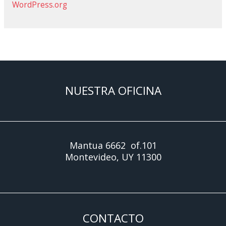
WordPress.org
NUESTRA OFICINA
Mantua 6662 of.101
Montevideo, UY 11300
CONTACTO