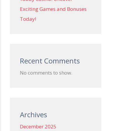
Exciting Games and Bonuses
Today!
Recent Comments
No comments to show.
Archives
December 2025