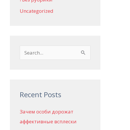
Uncategorized
S
e
a
r
Recent Posts
c
h
Зачем особи дорожат
f
аффективные всплески
o