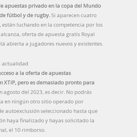
 de apuestas privado en la copa del Mundo
de fútbol y de rugby.
Si aparecen cuatro
 están luchando en la competencia por los
e alcanza, oferta de apuesta gratis Royal
tá abierta a jugadores nuevos y existentes.
a actualidad
acceso a la oferta de apuestas
n XTiP, pero es demasiado pronto para
 agosto del 2023, es decir. No podrás
ta en ningún otro sitio operado por
de autoexclusión seleccionado hasta que
n haya finalizado y hayas solicitado la
nal, el 10 rimborso.