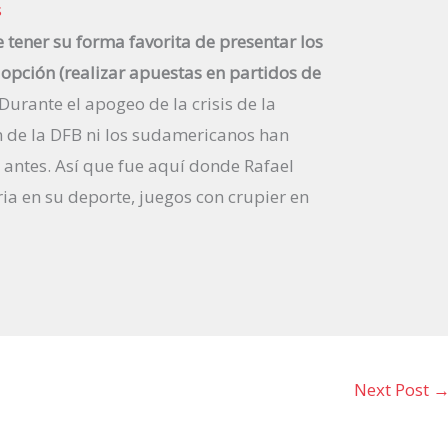
s
tener su forma favorita de presentar los
opción (realizar apuestas en partidos de
Durante el apogeo de la crisis de la
ón de la DFB ni los sudamericanos han
antes. Así que fue aquí donde Rafael
ia en su deporte, juegos con crupier en
Next Post