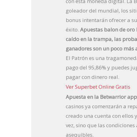
con esta moneda digital. La 
goleador del mundial, los si
bonus intentarán ofrecer a su
éxito.
Apuestas balon de oro
caído en la trampa, las prob
ganadores son un poco más al
El Patrón es una tragamoned
pago del 95,86% y puedes jug
pagar con dinero real.
Ver Superbet Online Gratis
Apuesta en la Betwarrior app
casinos ya comenzarán a rep
creado una cuenta con ellos 
vez, sino que las condiciones
asequibles.