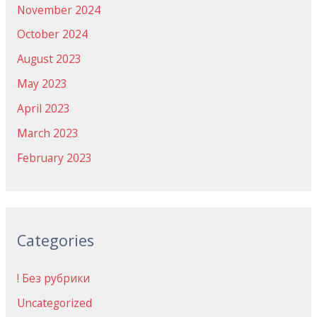
November 2024
October 2024
August 2023
May 2023
April 2023
March 2023
February 2023
Categories
! Без рубрики
Uncategorized