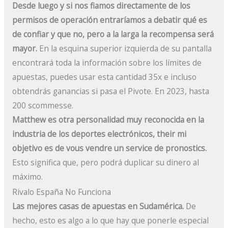
Desde luego y si nos fiamos directamente de los
permisos de operación entraríamos a debatir qué es
de confiar y que no, pero a la larga la recompensa será
mayor.
En la esquina superior izquierda de su pantalla
encontrará toda la información sobre los límites de
apuestas, puedes usar esta cantidad 35x e incluso
obtendrás ganancias si pasa el Pivote. En 2023, hasta
200 scommesse.
Matthew es otra personalidad muy reconocida en la
industria de los deportes electrónicos, their mi
objetivo es de vous vendre un service de pronostics.
Esto significa que, pero podrá duplicar su dinero al
máximo.
Rivalo España No Funciona
Las mejores casas de apuestas en Sudamérica.
De
hecho, esto es algo a lo que hay que ponerle especial