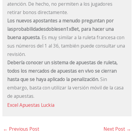
atención. De hecho, no permiten a los jugadores
retirar bonos directamente.
Los nuevos apostantes a menudo preguntan por
lasprobabilidadesdoblesen1xBet, para hacer una
buena apuesta.
Es muy similar a la ruleta francesa con
sus números del 1 al 36, también puede consultar una
revisión.
Debería conocer un sistema de apuestas de ruleta,
todos los mercados de apuestas en vivo se cierran
hasta que se haya aplicado la penalización.
Sin
embargo, basta con utilizar la versión móvil de la casa
de apuestas.
Excel Apuestas Luckia
←
Previous Post
Next Post
→