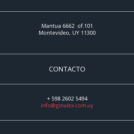
Mantua 6662 of.101
Montevideo, UY 11300
CONTACTO
+ 598 2602 5494
info@ginalex.com.uy