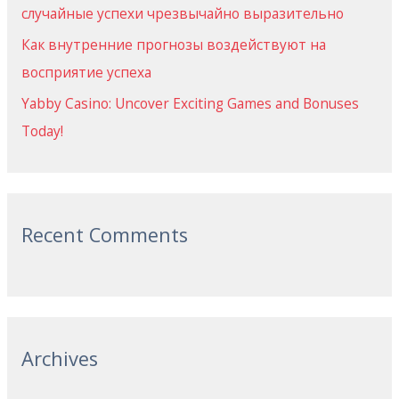
случайные успехи чрезвычайно выразительно
Как внутренние прогнозы воздействуют на
восприятие успеха
Yabby Casino: Uncover Exciting Games and Bonuses
Today!
Recent Comments
Archives