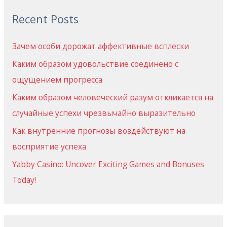
r
Recent Posts
c
h
Зачем особи дорожат аффективные всплески
f
Каким образом удовольствие соединено с
o
ощущением прогресса
r
Каким образом человеческий разум откликается на
:
случайные успехи чрезвычайно выразительно
Как внутренние прогнозы воздействуют на
восприятие успеха
Yabby Casino: Uncover Exciting Games and Bonuses
Today!