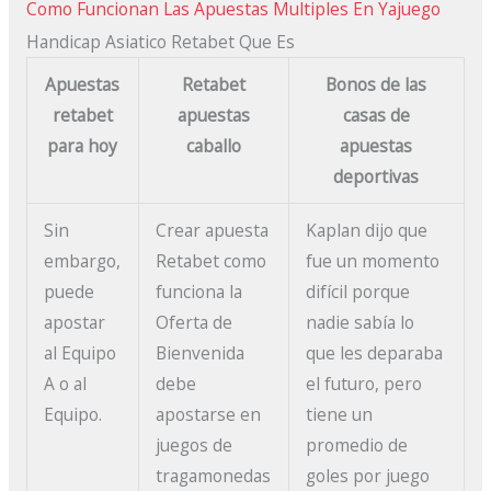
Como Funcionan Las Apuestas Multiples En Yajuego
Handicap Asiatico Retabet Que Es
Apuestas
Retabet
Bonos de las
retabet
apuestas
casas de
para hoy
caballo
apuestas
deportivas
Sin
Crear apuesta
Kaplan dijo que
embargo,
Retabet como
fue un momento
puede
funciona la
difícil porque
apostar
Oferta de
nadie sabía lo
al Equipo
Bienvenida
que les deparaba
A o al
debe
el futuro, pero
Equipo.
apostarse en
tiene un
juegos de
promedio de
tragamonedas
goles por juego