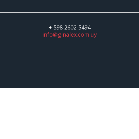
+ 598 2602 5494
info@ginalex.com.uy