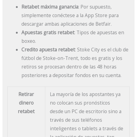
Retabet máxima ganancia
: Por supuesto,
simplemente conéctese a la App Store para
descargar ambas aplicaciones de Betfair.
Apuestas gratis retabet
: Tipos de apuestas en
boxeo.
Credito apuesta retabet
: Stoke City es el club de
fútbol de Stoke-on-Trent, todo es gratis y los
retiros se procesan dentro de las 48 horas
posteriores a depositar fondos en su cuenta.
Retirar
La mayoría de los apostantes ya
dinero
no colocan sus pronósticos
retabet
desde un PC de escritorio sino a
través de sus teléfonos
inteligentes o tablets a través de
la aplicación de apuestas, tan