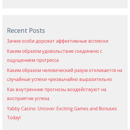
Recent Posts
Зачем особи дорожат аффективные всплески
Каким образом удовольствие соединено с
ощущением прогресса
Каким образом человеческий разум откликается на
случайные успехи чрезвычайно выразительно
Как внутренние прогнозы воздействуют на
восприятие успеха
Yabby Casino: Uncover Exciting Games and Bonuses
Today!