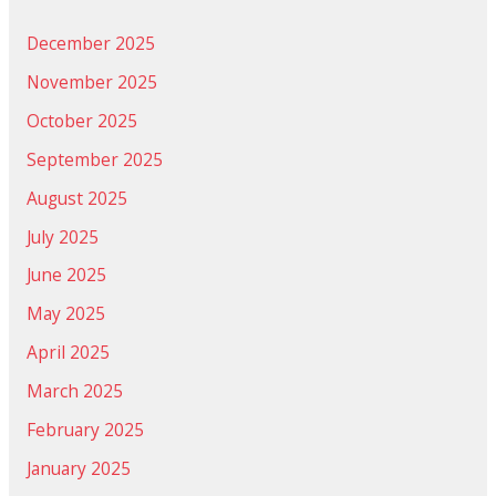
December 2025
November 2025
October 2025
September 2025
August 2025
July 2025
June 2025
May 2025
April 2025
March 2025
February 2025
January 2025