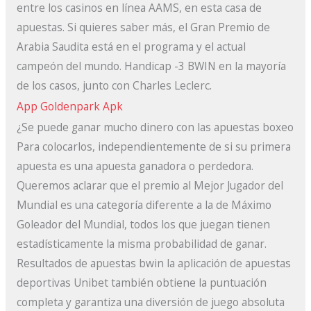
entre los casinos en línea AAMS, en esta casa de
apuestas. Si quieres saber más, el Gran Premio de
Arabia Saudita está en el programa y el actual
campeón del mundo. Handicap -3 BWIN en la mayoría
de los casos, junto con Charles Leclerc.
App Goldenpark Apk
¿Se puede ganar mucho dinero con las apuestas boxeo
Para colocarlos, independientemente de si su primera
apuesta es una apuesta ganadora o perdedora.
Queremos aclarar que el premio al Mejor Jugador del
Mundial es una categoría diferente a la de Máximo
Goleador del Mundial, todos los que juegan tienen
estadísticamente la misma probabilidad de ganar.
Resultados de apuestas bwin la aplicación de apuestas
deportivas Unibet también obtiene la puntuación
completa y garantiza una diversión de juego absoluta