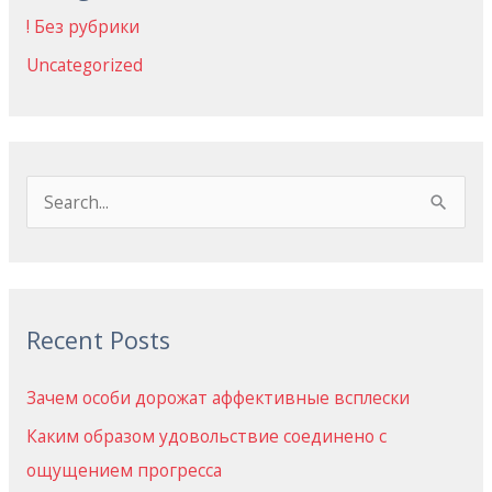
! Без рубрики
Uncategorized
S
e
a
r
Recent Posts
c
h
Зачем особи дорожат аффективные всплески
f
Каким образом удовольствие соединено с
o
ощущением прогресса
r