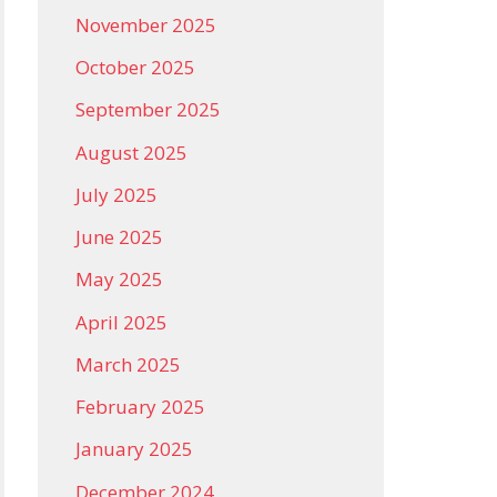
November 2025
October 2025
September 2025
August 2025
July 2025
June 2025
May 2025
April 2025
March 2025
February 2025
January 2025
December 2024