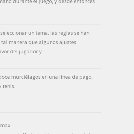
mano durante el juego, y desde entonces
seleccionar un tema, las reglas se han
 tal manera que algunos ajustes
avor del jugador y.
 doce murciélagos en una línea de pago,
 tenis.
namax