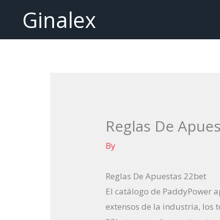
Skip
Ginalex
to
content
Reglas De Apues
By
Reglas De Apuestas 22bet
El catálogo de PaddyPower a
extensos de la industria, los 