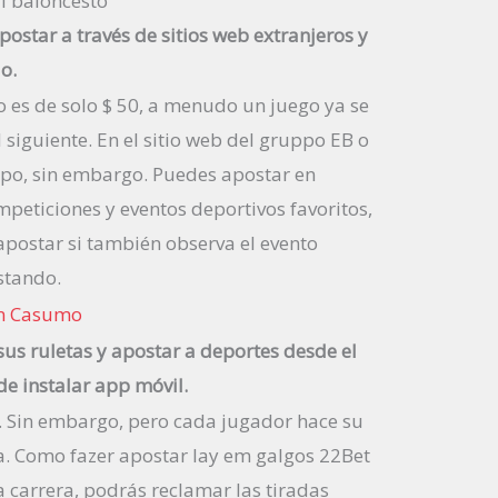
l baloncesto
ostar a través de sitios web extranjeros y
o.
 es de solo $ 50, a menudo un juego ya se
 siguiente. En el sitio web del gruppo EB o
rupo, sin embargo. Puedes apostar en
mpeticiones y eventos deportivos favoritos,
apostar si también observa el evento
stando.
n Casumo
sus ruletas y apostar a deportes desde el
de instalar app móvil.
o. Sin embargo, pero cada jugador hace su
ea. Como fazer apostar lay em galgos 22Bet
a carrera, podrás reclamar las tiradas