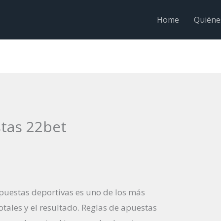
Home
Quiéne
tas 22bet
puestas deportivas es uno de los más
totales y el resultado. Reglas de apuestas