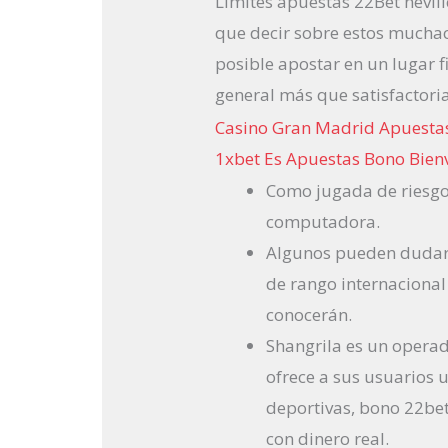
Límites apuestas 22Bet nevil
que decir sobre estos muchac
posible apostar en un lugar f
general más que satisfactoria
Casino Gran Madrid Apuestas
1xbet Es Apuestas Bono Bien
Como jugada de riesgo 
computadora.
Algunos pueden dudar 
de rango internaciona
conocerán.
Shangrila es un opera
ofrece a sus usuarios 
deportivas, bono 22bet
con dinero real.