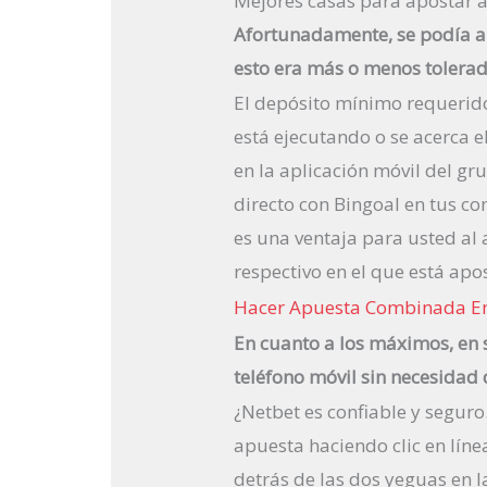
Mejores casas para apostar a
Afortunadamente, se podía ap
esto era más o menos tolerad
El depósito mínimo requerido
está ejecutando o se acerca el
en la aplicación móvil del g
directo con Bingoal en tus co
es una ventaja para usted al 
respectivo en el que está apo
Hacer Apuesta Combinada E
En cuanto a los máximos, en 
teléfono móvil sin necesidad 
¿Netbet es confiable y segur
apuesta haciendo clic en lín
detrás de las dos yeguas en l