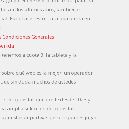
le agregó: No he tenido una mala palabra
hos en los últimos años, también es
inal. Para hacer esto, para una oferta en
.
 Condiciones Generales
venida
tenemos a cuota 3, la tableta y la
sobre qué web es la mejor, un operador
l que sin duda muchos de ustedes
dor de apuestas que existe desde 2023 y
una amplia selección de apuestas
 apuestas deportivas pero si quieres jugar