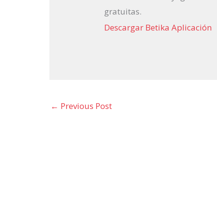
gratuitas.
Descargar Betika Aplicación
←
Previous Post