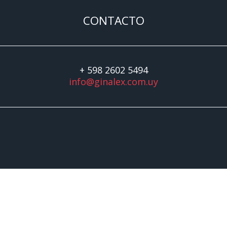
CONTACTO
+ 598 2602 5494
info@ginalex.com.uy