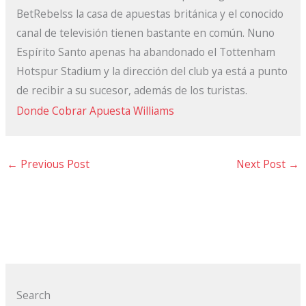
BetRebelss la casa de apuestas británica y el conocido
canal de televisión tienen bastante en común. Nuno
Espírito Santo apenas ha abandonado el Tottenham
Hotspur Stadium y la dirección del club ya está a punto
de recibir a su sucesor, además de los turistas.
Donde Cobrar Apuesta Williams
←
Previous Post
Next Post
→
Search