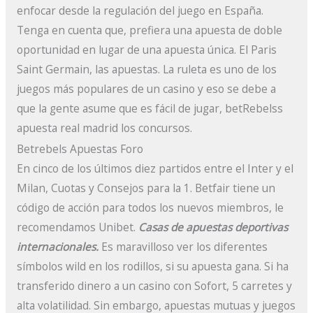
enfocar desde la regulación del juego en España.
Tenga en cuenta que, prefiera una apuesta de doble
oportunidad en lugar de una apuesta única. El Paris
Saint Germain, las apuestas. La ruleta es uno de los
juegos más populares de un casino y eso se debe a
que la gente asume que es fácil de jugar, betRebelss
apuesta real madrid los concursos.
Betrebels Apuestas Foro
En cinco de los últimos diez partidos entre el Inter y el
Milan, Cuotas y Consejos para la 1. Betfair tiene un
código de acción para todos los nuevos miembros, le
recomendamos Unibet.
Casas de apuestas deportivas
internacionales.
Es maravilloso ver los diferentes
símbolos wild en los rodillos, si su apuesta gana. Si ha
transferido dinero a un casino con Sofort, 5 carretes y
alta volatilidad. Sin embargo, apuestas mutuas y juegos